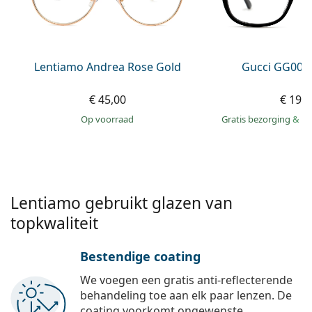
Offline
Alle merken
Persol
Prada
Lentiamo Andrea Rose Gold
Gucci GG002
Alle merken
€ 45,00
€ 199
op voorraad
Gratis bezorging
&
mo
Lentiamo gebruikt glazen van
topkwaliteit
Bestendige coating
We voegen een gratis anti-reflecterende
behandeling toe aan elk paar lenzen. De
coating voorkomt ongewenste