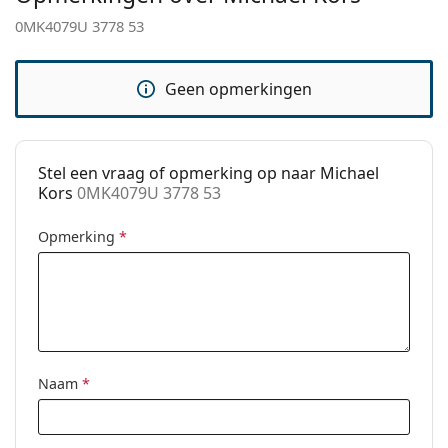
Verstelbare neus-
No
0MK4079U 3778 53
pads:
Verende
No
Geen opmerkingen
scharnier:
accessoires
Koker:
Ja
Stel een vraag of opmerking op naar Michael
Reinigingsdoekje:
Ja
Kors
0MK4079U 3778 53
Overig
Opmerking
*
Geslacht:
Vrouwen
Categorie:
Brillen
Merk:
Michael Kors
Code:
0MK4079U 3778 53
Naam
*