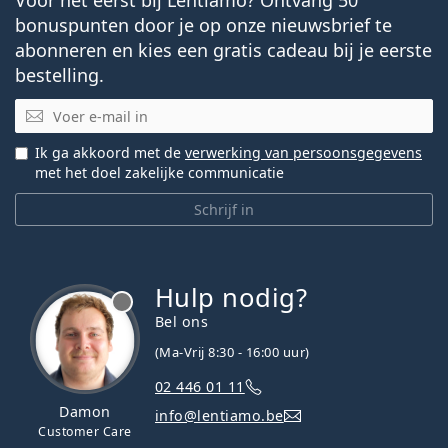
bonuspunten door je op onze nieuwsbrief te
abonneren en kies een gratis cadeau bij je eerste
bestelling.
E-mail
Ik ga akkoord met de
verwerking van persoonsgegevens
met het doel zakelijke communicatie
Schrijf in
Hulp nodig?
Bel ons
(Ma-Vrij 8:30 - 16:00 uur)
02 446 01 11
Damon
info@lentiamo.be
Customer Care