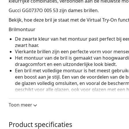
kleurrijke combinaties, verbonden aan de nieuwste mo
Gucci GG0737O 005 53
zijn dames brillen.
Bekijk, hoe deze bril je staat met de Virtual Try-On fun
Brilmontuur
De zwarte kleur van het montuur past perfect bij een
zwart haar.
Vierkante brillen zijn een perfecte vorm voor mense
Het montuur van de bril is gemaakt van hoogwaardi
draagcomfort en een uitzonderlijke look biedt.
Een bril met volledige montuur is het meest gebruike
een boost aan je stijl. Een van de voordelen van de b
de glazen volledig omsluiten, en vooral de bescher
geschikt voor alle glazen, ook voor glazen met een 
Accessoires
Toon meer
Wij leveren de brillen in een originele hoes. De kle
Het meegeleverde doekje is ideaal voor het reinige
modellen worden geleverd met een stoffen zakje in 
Product specificaties