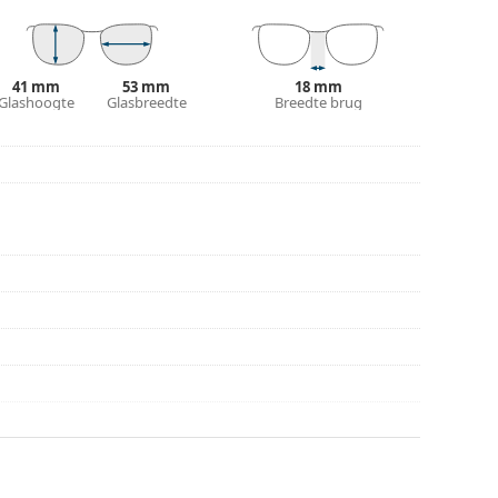
n of Bekijk onze
brillengids
als je hulp nodig hebt
r gebruik.
41 mm
53 mm
18 mm
Glashoogte
Glasbreedte
Breedte brug