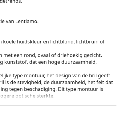
detrends.
ctie van Lentiamo.
 koele huidskleur en lichtblond, lichtbruin of
n met een rond, ovaal of driehoekig gezicht.
g kunststof, dat een hoge duurzaamheid,
lijke type montuur, het design van de bril geeft
ril is de stevigheid, de duurzaamheid, het feit dat
ming tegen beschadiging. Dit type montuur is
hogere optische sterkte.
ur van de koker en het ontwerp kunnen variëren.
n en verzorgen van zonnebrillen. Sommige
plaats van een doekje.