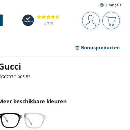
Français
Navigatie
Beoordelingen
Je bent ingelogd
Jouw win
4,7
/5
Bonusproducten
Gucci
GG0737O 005 53
Meer beschikbare kleuren