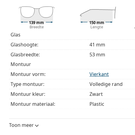
Bekijk het volledige assortiment
brillen
voor meer stijle
bij het kiezen.
Het is een medisch hulpmiddel. Lees de instructies voo
139 mm
150 mm
Breedte
Lengte
Glas
Glashoogte:
41 mm
Glasbreedte:
53 mm
montuur
Montuur vorm:
Vierkant
Type montuur:
Volledige rand
Montuur kleur:
Zwart
Montuur materiaal:
Plastic
Maat:
M
Breedte:
139 mm
Toon meer
Lengte:
150 mm