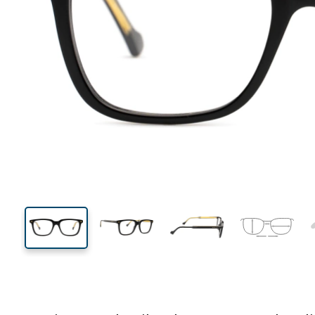
139 mm
Breedte
Glasbreed
41 mm
53 mm
Glashoogte
Glasbreedte