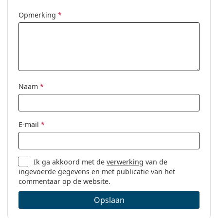
Geslacht:
Zonnebril voor mannen
Opmerking
*
Categorie:
Brillen
Merk:
Giorgio Armani
Code:
0AR7177 5042 55
Naam
*
E-mail
*
Ik ga akkoord met de
verwerking
van de
ingevoerde gegevens en met publicatie van het
commentaar op de website.
Opslaan