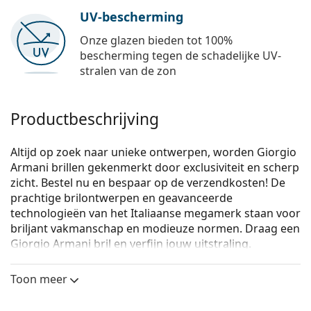
UV-bescherming
Onze glazen bieden tot 100%
bescherming tegen de schadelijke UV-
stralen van de zon
Productbeschrijving
Altijd op zoek naar unieke ontwerpen, worden Giorgio
Armani brillen gekenmerkt door exclusiviteit en scherp
zicht. Bestel nu en bespaar op de verzendkosten! De
prachtige brilontwerpen en geavanceerde
technologieën van het Italiaanse megamerk staan voor
briljant vakmanschap en modieuze normen. Draag een
Giorgio Armani bril en verfijn jouw uitstraling.
Giorgio Armani 0AR7177 5042 55
zijn heren brillen.
Toon meer
Bekijk, hoe deze bril je staat met de Virtual Try-On
functie van Lentiamo.