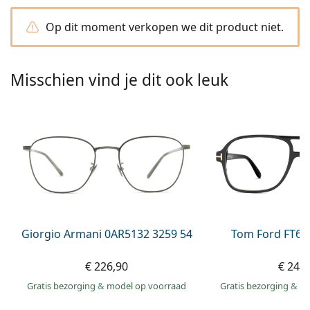
Offline
Alle merken
Persol
Op dit moment verkopen we dit product niet.
Prada
Misschien vind je dit ook leuk
Alle merken
Giorgio Armani 0AR5132 3259 54
Tom Ford FT60
€ 226,90
€ 249
Gratis bezorging
&
model op voorraad
Gratis bezorging
&
mo