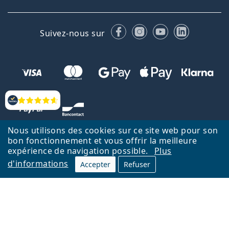
Facebook
Instagram
YouTube
LinkedIn
Suivez-nous sur
Évaluation
Nous utilisons des cookies sur ce site web pour son
bon fonctionnement et vous offrir la meilleure
expérience de navigation possible.
Plus
d'informations
Accepter
Refuser
Retour à la page d'accueil
Haut
Nederlands
Lentiamo.be est géré et exploité par Lentiamo s.r.o., République
tchèque
Un service en ligne pour vous depuis 18 ans.