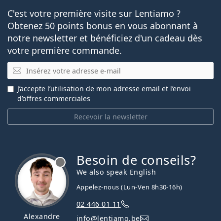
C'est votre première visite sur Lentiamo ?
Obtenez 50 points bonus en vous abonnant à
notre newsletter et bénéficiez d'un cadeau dès
votre première commande.
E-mail
J’accepte
l’utilisation
de mon adresse email et l’envoi
d’offres commerciales
Recevoir la newsletter
Besoin de conseils?
hors ligne
We also speak English
Appelez-nous (Lun-Ven 8h30-16h)
02 446 01 11
Alexandre
info@lentiamo.be