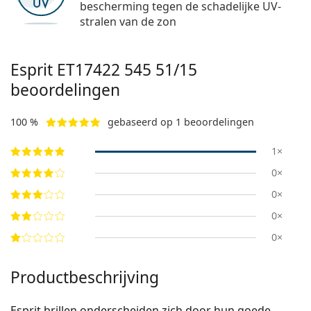
bescherming tegen de schadelijke UV-
stralen van de zon
Esprit
ET17422 545 51/15
beoordelingen
100 %
gebaseerd op 1 beoordelingen
1×
0×
0×
0×
0×
Productbeschrijving
Esprit brillen onderscheiden zich door hun goede