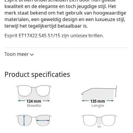
kwaliteit en de elegante en toch jeugdige stijl. Het
merk staat bekend om het gebruik van hoogwaardige
materialen, een geweldig design en een luxueuze stijl,
terwijl het tegelijkertijd betaalbaar is.
Esprit ET17422 545 51/15
zijn unixsex brillen.
Bekijk, hoe deze bril je staat met de Virtual Try-On
functie van Lentiamo.
Toon meer
Brilmontuur
De bruine kleur van het montuur past perfect bij
Product specificaties
een warme huidskleur en lichtbruin, zwart of
donkerblond haar.
Rechthoekige brillen zijn een perfecte keuze voor
mensen met een ovaal of rond gezicht.
124 mm
135 mm
Het montuur van de bril is gemaakt van
Breedte
Lengte
hoogwaardig kunststof, dat een hoge
duurzaamheid, draagcomfort en een uitzonderlijke
look biedt.
Een bril met volledige montuur is het meest
29 mm
51 mm
15 mm