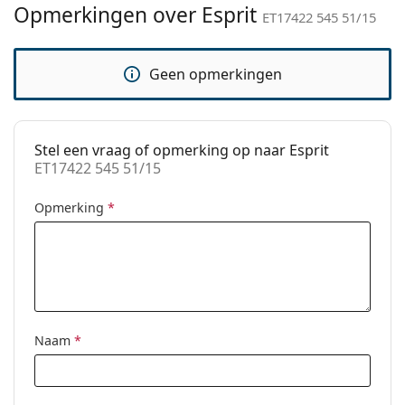
Gewicht:
40 gr
voor gebruik.
Opmerkingen over Esprit
ET17422 545 51/15
Verstelbare neus-
No
pads:
Geen opmerkingen
accessoires
Koker:
Ja
Reinigingsdoekje:
Ja
Stel een vraag of opmerking op naar Esprit
ET17422 545 51/15
Overig
Geslacht:
Unisex
Opmerking
*
Categorie:
Brillen
Merk:
Esprit
Code:
ET17422 545 51/15
Naam
*