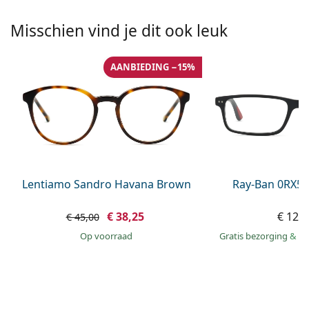
Offline
Alle merken
Persol
Misschien vind je dit ook leuk
Prada
AANBIEDING −15%
Alle merken
Lentiamo Sandro Havana Brown
Ray-Ban 0RX52
€ 38,25
€ 121
€ 45,00
op voorraad
Gratis bezorging
&
mo