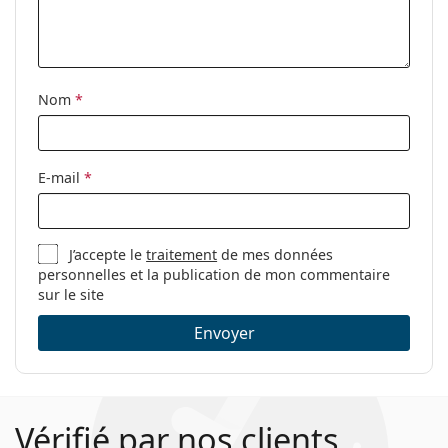
Tissu de
Oui
nettoyage:
Autres
Nom
*
Sexe:
Unisex
Catégorie:
Lunettes de vue
Marque:
Esprit
E-mail
*
Code:
ET17422 545 51/15
J’accepte le
traitement
de mes données
personnelles et la publication de mon commentaire
sur le site
Envoyer
Vérifié par nos clients