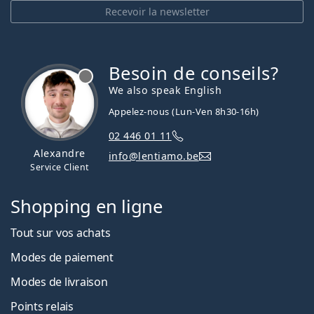
Recevoir la newsletter
Besoin de conseils?
hors ligne
We also speak English
Appelez-nous (Lun-Ven 8h30-16h)
02 446 01 11
Alexandre
info@lentiamo.be
Service Client
Shopping en ligne
Tout sur vos achats
Modes de paiement
Modes de livraison
Points relais