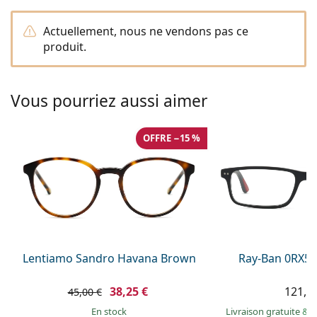
hors ligne
Toutes les marques
Persol
Actuellement, nous ne vendons pas ce
produit.
Prada
Toutes les marques
Vous pourriez aussi aimer
OFFRE −15 %
Lentiamo Sandro Havana Brown
Ray-Ban 0RX52
38,25 €
121,9
45,00 €
en stock
Livraison gratuite
&
M