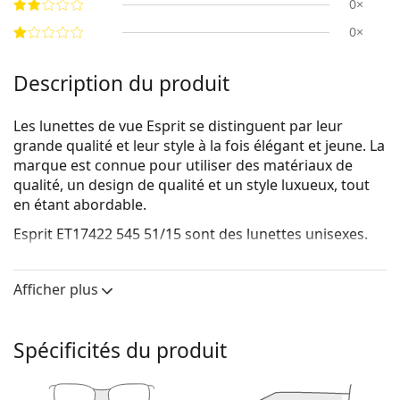
0×
0×
Description du produit
Les lunettes de vue Esprit se distinguent par leur
grande qualité et leur style à la fois élégant et jeune. La
marque est connue pour utiliser des matériaux de
qualité, un design de qualité et un style luxueux, tout
en étant abordable.
Esprit ET17422 545 51/15
sont des lunettes unisexes.
Voyez de quoi vous avez l'air avec ces lunettes grâce à
la fonction d'essai virtuel de Lentiamo.
Afficher plus
Monture de lunettes de vue
La couleur brune de la monture s'accorde
Spécificités du produit
parfaitement avec un teint chaud et des cheveux
châtain clair, noirs ou blonds foncés.