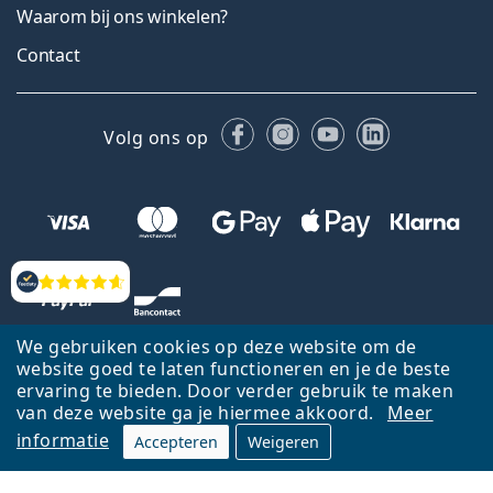
Waarom bij ons winkelen?
Contact
Facebook
Instagram
YouTube
LinkedIn
Volg ons op
Beoordelingen
We gebruiken cookies op deze website om de
website goed te laten functioneren en je de beste
ervaring te bieden. Door verder gebruik te maken
van deze website ga je hiermee akkoord.
Meer
informatie
Accepteren
Weigeren
Terug naar de homepagina
Ga omhoog
Français
Lentiamo.be is eigendom van en wordt beheerd door Lentiamo s.r.o.,