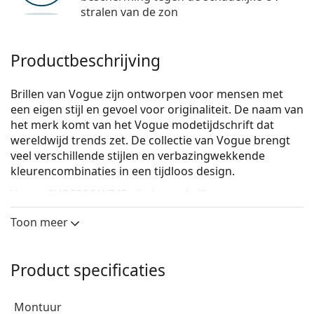
stralen van de zon
Productbeschrijving
Brillen van Vogue zijn ontworpen voor mensen met
een eigen stijl en gevoel voor originaliteit. De naam van
het merk komt van het Vogue modetijdschrift dat
wereldwijd trends zet. De collectie van Vogue brengt
veel verschillende stijlen en verbazingwekkende
kleurencombinaties in een tijdloos design.
Vogue 0VO5326 W745
zijn heren brillen.
Bekijk, hoe deze bril je staat met de Virtual Try-On
Toon meer
functie van Lentiamo.
Brilmontuur
Product specificaties
Het transparante montuur past perfect bij zowel
koele als warme huidtinten en alle haarkleuren.
montuur
Ronde brillen zijn een perfecte keuze voor mensen