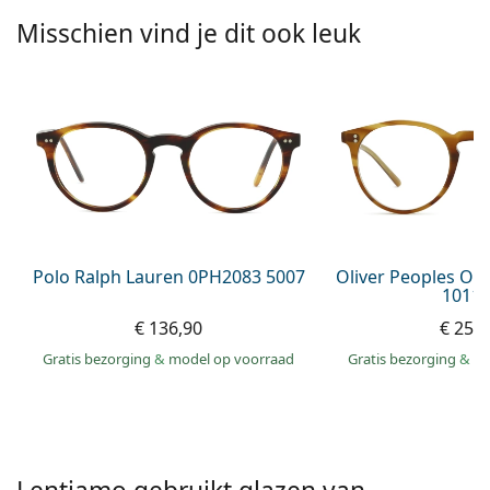
Offline
Alle merken
Misschien vind je dit ook leuk
Persol
Prada
Alle merken
Polo Ralph Lauren 0PH2083 5007
Oliver Peoples O´
1011 
€ 136,90
€ 259
Gratis bezorging
&
model op voorraad
Gratis bezorging
&
mo