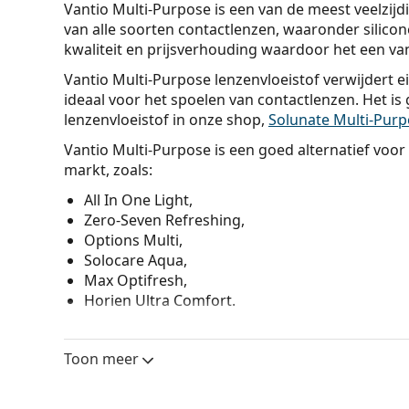
Vantio Multi-Purpose is een van de meest veelzij
van alle soorten contactlenzen, waaronder silicon
kwaliteit en prijsverhouding waardoor het een van
Vantio Multi-Purpose lenzenvloeistof verwijdert ei
ideaal voor het spoelen van contactlenzen. Het is 
lenzenvloeistof in onze shop,
Solunate Multi-Purp
Vantio Multi-Purpose is een goed alternatief voor
markt, zoals:
All In One Light,
Zero-Seven Refreshing,
Options Multi,
Solocare Aqua,
Max Optifresh,
Horien Ultra Comfort.
De Vantio Multi-Purpose lenzenvloeistof is exclu
in voordelige multi-packs.
Toon meer