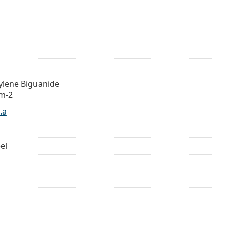
lene Biguanide
m-2
.a
el
3 maanden