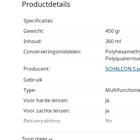
Productdetails
Specificaties
Gewicht:
450 gr
Inhoud:
360 ml
Conserveringsmiddelen:
Polyhexamethy
Polyquaterniu
Producent:
SCHALCON S.p
Gebruik
Type:
Multifunctione
Voor harde lenzen:
Ja
Voor zachte lenzen:
Ja
Reisverpakking:
No
Houdbaarheid:
Ten minste 3
Toon meer