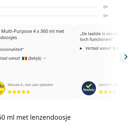
0×
0×
 Multi-Purpose 4 x 360 ml met
De laatste is een beetje
ndoosjes
toch functioneel
Vertaal vanuit
(
beki
ssionaliteit
taal vanuit
(
bekijk
)
Manea A.
,
een jaar geleden
Santo F.
,
een jaar
Beoordeling 5 van 5
Beo
360 ml met lenzendoosje