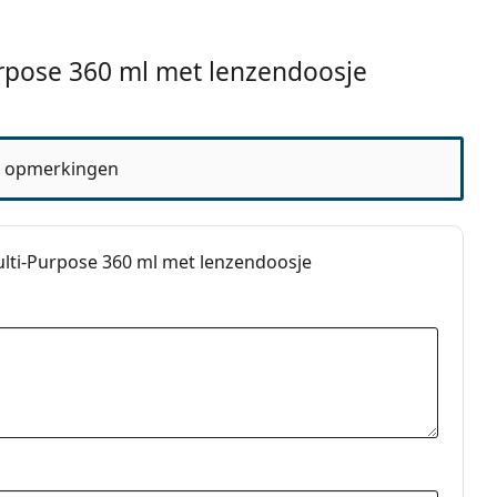
rpose 360 ml met lenzendoosje
f
 opmerkingen
le lenzenvloeistof
ulti-Purpose 360 ml met lenzendoosje