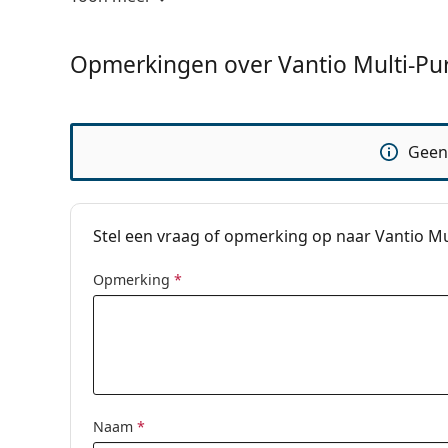
Houdbaar na openen:
3 maanden
accessoires
Opmerkingen over Vantio Multi-Pu
Aantal:
1
Overig
Categorie:
Lenzenvloeisto
Geen
Accessoires
Multifunctione
Stel een vraag of opmerking op naar Vantio M
Opmerking
*
Naam
*