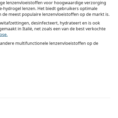
dige lenzenvloeistoffen voor hoogwaardige verzorging
e-hydrogel lenzen. Het biedt gebruikers optimale
 de meest populaire lenzenvloeistoffen op de markt is.
witafzettingen, desinfecteert, hydrateert en is ook
gemaakt in Italië, net zoals een van de best verkochte
ose.
 andere multifunctionele lenzenvloeistoffen op de
sief verkrijgbaar in onze webshop. We verkopen ze ook