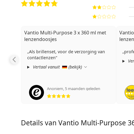
Vantio Multi-Purpose 3 x 360 ml met
Vantio
lenzendoosjes
lenze
Als brillenset, voor de verzorging van
profe
contactlenzen
Ver
Vertaal vanuit
(
bekijk
)
Anoniem
,
5 maanden geleden
Beoordeling 5 van 5
Details van Vantio Multi-Purpose 