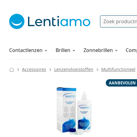
Zoek
Bestaande klant?
Navigatie menu
Lenzenvloeistoffen
Hoe bestellen
Contactlenzen
Brillen
Zonnebrillen
Comp
Accessoires
Lenzenvloeistoffen
Multifunctioneel
AANBEVOLEN