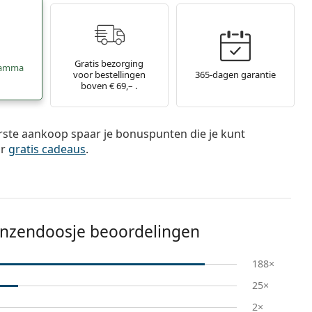
Gratis bezorging
ramma
voor bestellingen
365-dagen garantie
boven € 69,– .
rste aankoop spaar je bonuspunten die je kunt
or
gratis cadeaus
.
lenzendoosje beoordelingen
188×
25×
2×