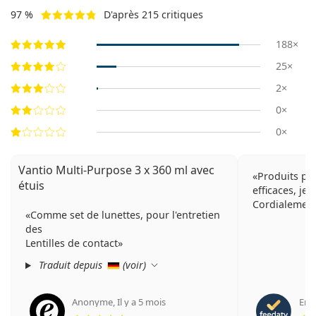
97 %
D'après 215 critiques
188×
25×
2×
0×
0×
Vantio Multi-Purpose 3 x 360 ml avec
Produits pou
étuis
efficaces, je
Cordialemen
Comme set de lunettes, pour l'entretien
des
Lentilles de contact
Traduit depuis
(
voir
)
Anonyme
,
Il y a 5 mois
Eric 
évaluation 5 sur 5