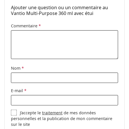
Période après
3 mois
Ajouter une question ou un commentaire au
ouverture:
Vantio Multi-Purpose 360 ml avec étui
Accessoires
Commentaire
*
Etuis en pack:
1
Autres
Catégorie:
Solutions
Accessoires
Solutions polyvalentes pour
Nom
*
lentilles de contact
E-mail
*
J’accepte le
traitement
de mes données
personnelles et la publication de mon commentaire
sur le site