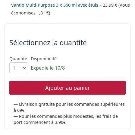
hors ligne
Toutes les marques
Vantio Multi-Purpose 3 x 360 ml avec étuis
–
23,99 €
(Vous
Persol
économisez
1,81 €
)
Prada
Choisissez les paramètres
Toutes les marques
Sélectionnez la quantité
Quantité
Disponibilité
Expédié le 10/8
Ajouter au panier
Livraison gratuite pour les commandes supérieures
à 69€
Pour les commandes plus modestes, les frais de
port commencent à 3.90€