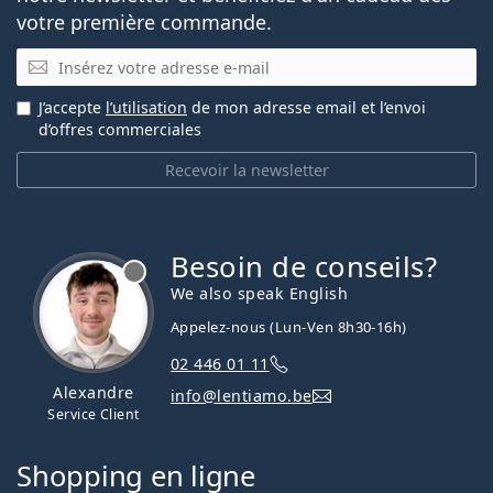
votre première commande.
E-mail
J’accepte
l’utilisation
de mon adresse email et l’envoi
d’offres commerciales
Recevoir la newsletter
Besoin de conseils?
hors ligne
We also speak English
Appelez-nous (Lun-Ven 8h30-16h)
02 446 01 11
Alexandre
info@lentiamo.be
Service Client
Shopping en ligne