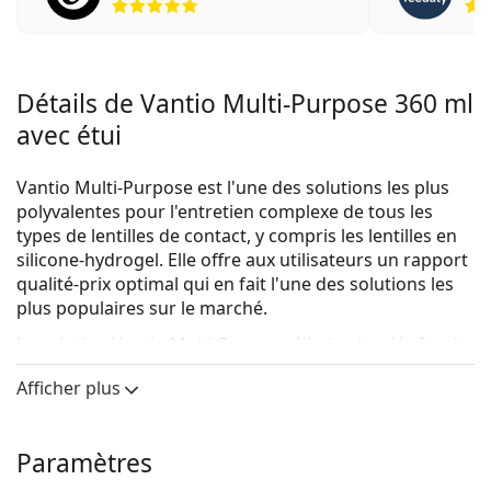
Détails de Vantio Multi-Purpose 360 ml
avec étui
Vantio Multi-Purpose est l'une des solutions les plus
polyvalentes pour l'entretien complexe de tous les
types de lentilles de contact, y compris les lentilles en
silicone-hydrogel. Elle offre aux utilisateurs un rapport
qualité-prix optimal qui en fait l'une des solutions les
plus populaires sur le marché.
La solution Vantio Multi-Purpose élimine les dépôts de
protéines, désinfecte, hydrate. Elle est également
Afficher plus
idéale pour le rinçage des lentilles de contact. Elle est
fabriquée en Italie, tout comme l'une des solutions les
plus vendues dans notre e-shop:
Solunate Multi-
Paramètres
Purpose
.