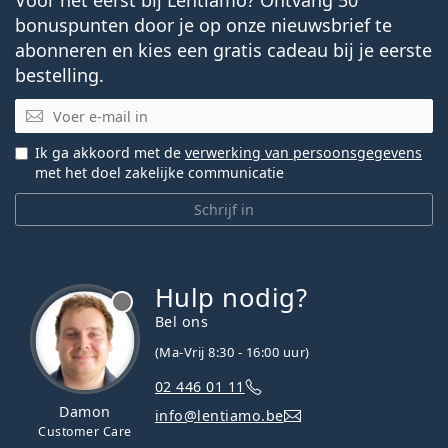
bonuspunten door je op onze nieuwsbrief te
abonneren en kies een gratis cadeau bij je eerste
bestelling.
E-mail
Ik ga akkoord met de
verwerking van persoonsgegevens
met het doel zakelijke communicatie
Schrijf in
Hulp nodig?
Bel ons
(Ma-Vrij 8:30 - 16:00 uur)
02 446 01 11
Damon
info@lentiamo.be
Customer Care