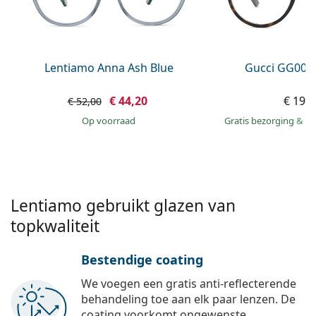
Offline
Alle merken
Persol
Prada
Lentiamo Anna Ash Blue
Gucci GG002
Alle merken
€ 44,20
€ 199
€ 52,00
op voorraad
Gratis bezorging
&
mo
Lentiamo gebruikt glazen van
topkwaliteit
Bestendige coating
We voegen een gratis anti-reflecterende
behandeling toe aan elk paar lenzen. De
coating voorkomt ongewenste