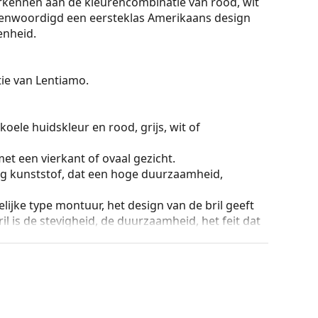
erkennen aan de kleurencombinatie van rood, wit
tegenwoordigd een eersteklas Amerikaans design
enheid.
ctie van Lentiamo.
koele huidskleur en rood, grijs, wit of
et een vierkant of ovaal gezicht.
g kunststof, dat een hoge duurzaamheid,
lijke type montuur, het design van de bril geeft
ril is de stevigheid, de duurzaamheid, het feit dat
ming tegen beschadiging. Dit type montuur is
hogere optische sterkte.
ur van de koker en het ontwerp kunnen variëren.
n en verzorgen van zonnebrillen. Sommige