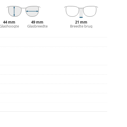
plaats van een doekje.
n of Bekijk onze
brillengids
als je hulp nodig hebt
44 mm
49 mm
21 mm
Glashoogte
Glasbreedte
Breedte brug
r gebruik.