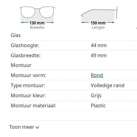
modellen worden geleverd met een stoffen zakje in 
Bekijk het volledige assortiment
brillen
voor meer stijle
bij het kiezen.
130 mm
150 mm
Breedte
Lengte
Het is een medisch hulpmiddel. Lees de instructies voo
Glas
Glashoogte:
44 mm
Glasbreedte:
49 mm
montuur
Montuur vorm:
Rond
Type montuur:
Volledige rand
Montuur kleur:
Grijs
Montuur materiaal:
Plastic
Maat:
M
Breedte:
130 mm
Toon meer
Lengte:
150 mm