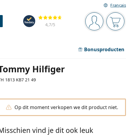
Français
Navigatie
Beoordelingen
Je bent ingelogd
Jouw win
4,7
/5
Bonusproducten
Tommy Hilfiger
TH 1813 KB7 21 49
Op dit moment verkopen we dit product niet.
Misschien vind je dit ook leuk