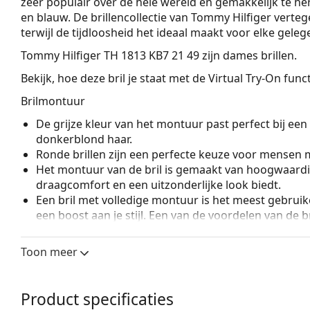
zeer populair over de hele wereld en gemakkelijk te h
en blauw. De brillenco­llectie van Tommy Hilfiger ver
terwijl de tijdloosheid het ideaal maakt voor elke geleg
Tommy Hilfiger TH 1813 KB7 21 49
zijn dames brillen.
Bekijk, hoe deze bril je staat met de Virtual Try-On fun
Brilmontuur
De grijze kleur van het montuur past perfect bij een 
donkerblond haar.
Ronde brillen zijn een perfecte keuze voor mensen m
Het montuur van de bril is gemaakt van hoogwaardi
draagcomfort en een uitzonderlijke look biedt.
Een bril met volledige montuur is het meest gebruike
een boost aan je stijl. Een van de voordelen van de b
de glazen volledig omsluiten, en vooral de bescher
geschikt voor alle glazen, ook voor glazen met een 
Toon meer
Accessoires
Wij leveren de brillen in een originele hoes. De kle
Product specificaties
Het meegeleverde doekje is ideaal voor het reinige