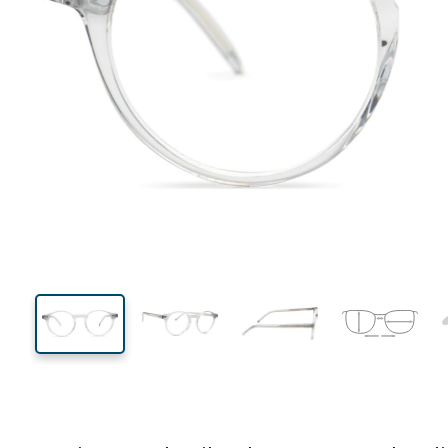
130 mm
Breedte
Glasbreed
44 mm
49 mm
Glashoogte
Glasbreedte