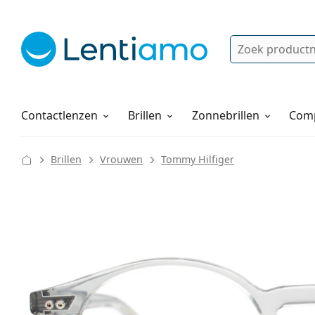
Zoek
Bestaande klant?
Navigatie menu
Lenzenvloeistoffen
Hoe bestellen
Contactlenzen
Brillen
Zonnebrillen
Comp
Brillen
Vrouwen
Tommy Hilfiger