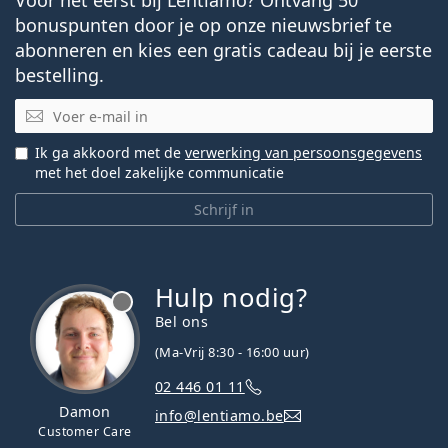
bonuspunten door je op onze nieuwsbrief te
abonneren en kies een gratis cadeau bij je eerste
bestelling.
E-mail
Ik ga akkoord met de
verwerking van persoonsgegevens
met het doel zakelijke communicatie
Schrijf in
Hulp nodig?
Bel ons
(Ma-Vrij 8:30 - 16:00 uur)
02 446 01 11
Damon
info@lentiamo.be
Customer Care