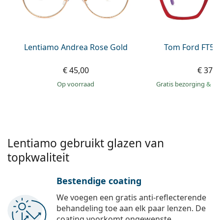
Offline
Alle merken
Persol
Prada
Lentiamo Andrea Rose Gold
Tom Ford FT59
Alle merken
€ 45,00
€ 373
op voorraad
Gratis bezorging
&
mo
Lentiamo gebruikt glazen van
topkwaliteit
Bestendige coating
We voegen een gratis anti-reflecterende
behandeling toe aan elk paar lenzen. De
coating voorkomt ongewenste