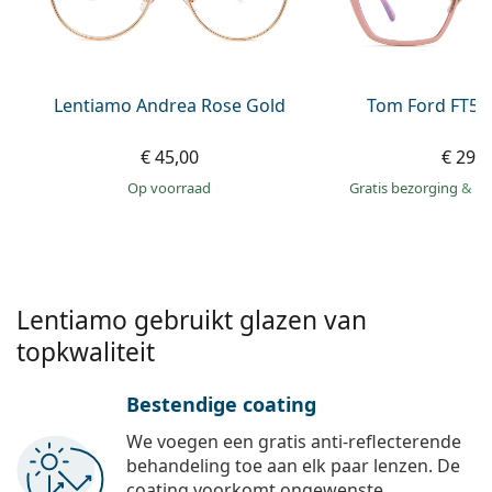
Offline
Alle merken
Persol
Prada
Lentiamo Andrea Rose Gold
Tom Ford FT59
Alle merken
€ 45,00
€ 290
op voorraad
Gratis bezorging
&
mo
Lentiamo gebruikt glazen van
topkwaliteit
Bestendige coating
We voegen een gratis anti-reflecterende
behandeling toe aan elk paar lenzen. De
coating voorkomt ongewenste