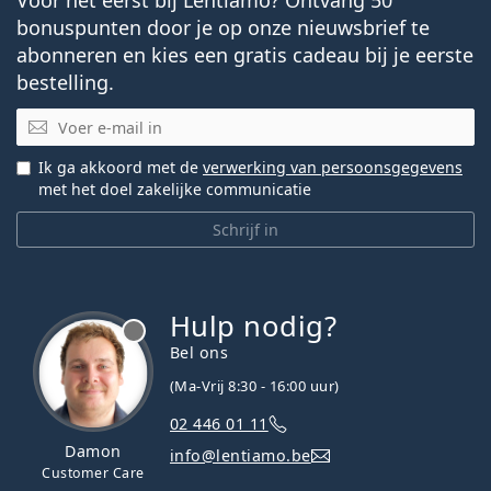
bonuspunten door je op onze nieuwsbrief te
abonneren en kies een gratis cadeau bij je eerste
bestelling.
E-mail
Ik ga akkoord met de
verwerking van persoonsgegevens
met het doel zakelijke communicatie
Schrijf in
Hulp nodig?
Bel ons
(Ma-Vrij 8:30 - 16:00 uur)
02 446 01 11
Damon
info@lentiamo.be
Customer Care