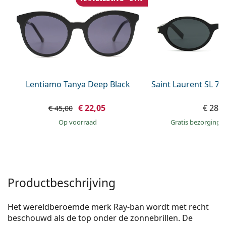
Offline
Alle merken
Persol
Prada
Alle merken
Lentiamo Tanya Deep Black
Saint Laurent SL 7
€ 22,05
€ 288
€ 45,00
op voorraad
Gratis bezorging
Productbeschrijving
Het wereldberoemde merk Ray-ban wordt met recht
beschouwd als de top onder de zonnebrillen. De