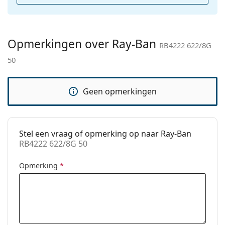
Categorie:
Zonnebrillen
Merk:
Ray-Ban
Opmerkingen over Ray-Ban
Functie:
Fashion
RB4222 622/8G
50
Code:
RB4222 622/8G 50
Geen opmerkingen
Stel een vraag of opmerking op naar Ray-Ban
RB4222 622/8G 50
Opmerking
*