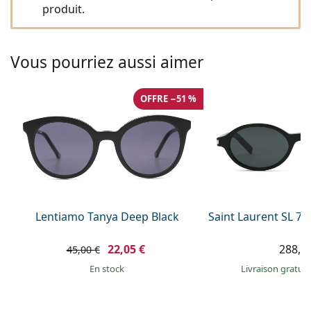
Solutions salines
produit.
02 446 01 11
Marc Jacobs
Gucci
Toutes les solutions
hors ligne
Toutes les marques
Persol
Vous pourriez aussi aimer
Prada
OFFRE −51 %
Toutes les marques
Lentiamo Tanya Deep Black
Saint Laurent SL 7
22,05 €
288,9
45,00 €
en stock
Livraison gratui