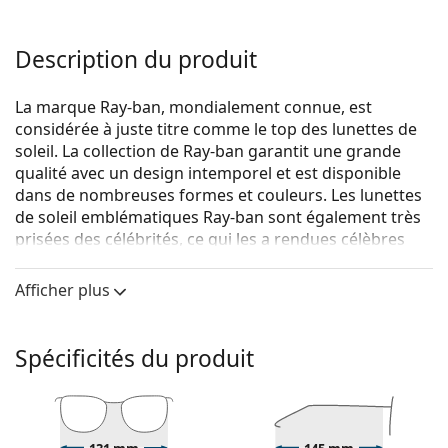
Description du produit
La marque Ray-ban, mondialement connue, est
considérée à juste titre comme le top des lunettes de
soleil. La collection de Ray-ban garantit une grande
qualité avec un design intemporel et est disponible
dans de nombreuses formes et couleurs. Les lunettes
de soleil emblématiques Ray-ban sont également très
prisées des célébrités, ce qui les a rendues célèbres
dans le monde entier.
Afficher plus
Ray-Ban RB4222 622/8G 50
sont des lunettes de soleil
pour femmes.
Voyez à quoi vous ressemblez avec ces lunettes de
Spécificités du produit
soleil grâce à la fonction d'essayage virtuel de
Lentiamo.
Monture de lunettes de soleil