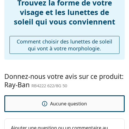
Trouvez la forme de votre
branches:
chiffon.
visage et les lunettes de
Explorez la gamme complète de
Largeur du pont:
21 mm
lunettes de soleil
pour
soleil qui vous conviennent
découvrir d'autres modèles de marques populaires.
Poids:
100 g
Plaquettes de nez
Non
ajustables:
Comment choisir des lunettes de soleil
qui vont à votre morphologie.
Accessoires
Étui:
Oui
Tissu de
Oui
nettoyage:
Donnez-nous votre avis sur ce produit:
Ray-Ban
Autres
RB4222 622/8G 50
Sexe:
Pour femmes
Catégorie:
Lunettes de soleil
Aucune question
Marque:
Ray-Ban
Utilisation:
Mode
Ajouter une question ou un commentaire au