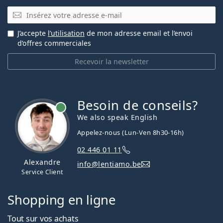
E-mail
J’accepte
l’utilisation
de mon adresse email et l’envoi
d’offres commerciales
Recevoir la newsletter
Besoin de conseils?
hors ligne
We also speak English
Appelez-nous (Lun-Ven 8h30-16h)
02 446 01 11
Alexandre
info@lentiamo.be
Service Client
Shopping en ligne
Tout sur vos achats