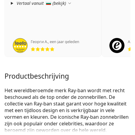
Vertaal vanuit
(
bekijk
)
Георги А.
,
een jaar geleden
Ano
Beoordeling 5 van 5
Productbeschrijving
Het wereldberoemde merk Ray-ban wordt met recht
beschouwd als de top onder de zonnebrillen. De
collectie van Ray-ban staat garant voor hoge kwaliteit
met een tijdloos design en is verkrijgbaar in vele
vormen en kleuren. De iconische Ray-ban zonnebrillen
zijn ook populair onder celebrities, waardoor ze
beroemd zijn geworden over de hele wereld.