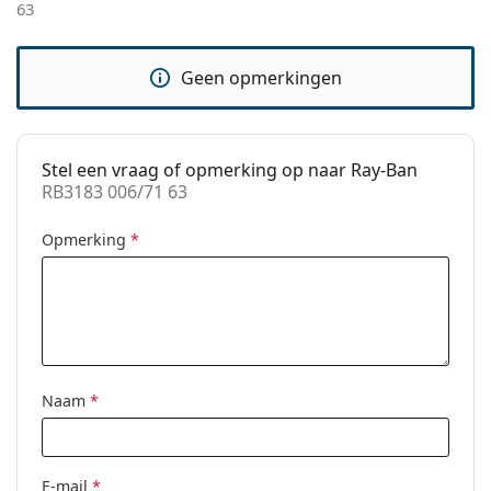
63
Code:
RB3183 006/71 63
Voorschrift
No
beschikbaar:
Geen opmerkingen
Stel een vraag of opmerking op naar Ray-Ban
RB3183 006/71 63
Opmerking
*
Naam
*
E-mail
*