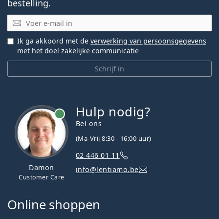
bestelling.
E-mail
Ik ga akkoord met de
verwerking van persoonsgegevens
met het doel zakelijke communicatie
Schrijf in
Hulp nodig?
Bel ons
(Ma-Vrij 8:30 - 16:00 uur)
02 446 01 11
Damon
info@lentiamo.be
Customer Care
Online shoppen