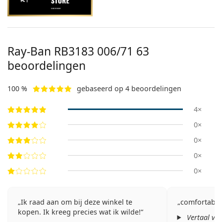
Ray-Ban
RB3183 006/71 63
beoordelingen
100 %
gebaseerd op 4 beoordelingen
4×
0×
0×
0×
0×
Ik raad aan om bij deze winkel te
comfortabel
kopen. Ik kreeg precies wat ik wilde!
Vertaal va