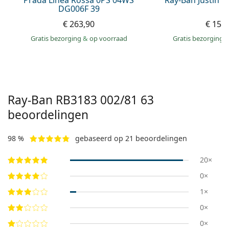
Prada Linea Rossa 0PS 04WS
Ray-Ban Justin 
DG006F 39
€ 263,90
€ 156
Gratis bezorging
&
op voorraad
Gratis bezorging
Ray-Ban
RB3183 002/81 63
beoordelingen
98 %
gebaseerd op 21 beoordelingen
20×
0×
1×
0×
0×