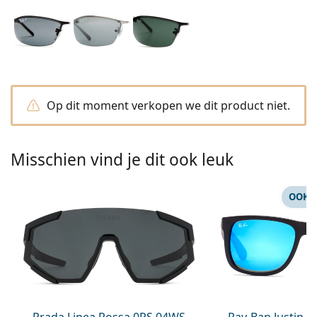
Saline lenzenvloeistof
02 446 01 11
Marc Jacobs
Bonusschema
Gucci
Alle lenzenvloeistoffen
Online
Alle merken
Persol
Prada
Op dit moment verkopen we dit product niet.
Alle merken
Misschien vind je dit ook leuk
OOK 