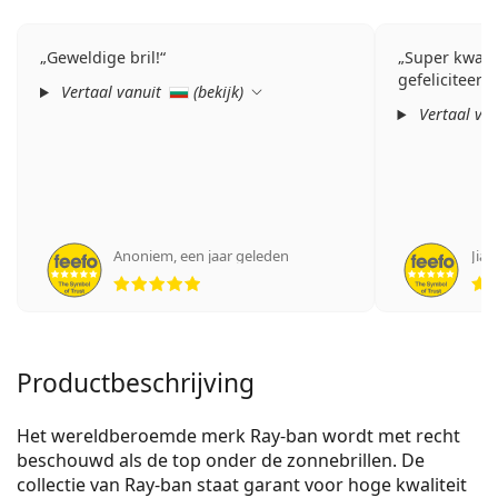
Geweldige bril!
Super kwalit
gefeliciteerd!
Vertaal vanuit
(
bekijk
)
Vertaal va
Anoniem
,
een jaar geleden
Jian
Beoordeling 5 van 5
Productbeschrijving
Het wereldberoemde merk Ray-ban wordt met recht
beschouwd als de top onder de zonnebrillen. De
collectie van Ray-ban staat garant voor hoge kwaliteit