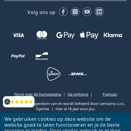
Facebook
Instagram
YouTube
LinkedIn
Volg ons op
Terug naar de homepagina
Ga omhoog
Français
Lentiamo.be is eigendom van en wordt beheerd door Lentiamo s.r.o.,
Beoordelingen
Tsjechië
Hier al 18 jaar voor jou.
We gebruiken cookies op deze website om de
website goed te laten functioneren en je de beste
ervaring te bieden. Door verder gebruik te maken