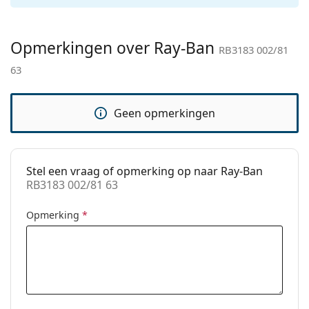
Categorie:
Zonnebrillen
Merk:
Ray-Ban
Opmerkingen over Ray-Ban
Functie:
Fashion
RB3183 002/81
63
Code:
RB3183 002/81 63
Voorschrift
No
beschikbaar:
Geen opmerkingen
Stel een vraag of opmerking op naar Ray-Ban
RB3183 002/81 63
Opmerking
*