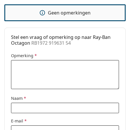
Code:
RB1972 919631 54
Geen opmerkingen
Voorschrift
No
beschikbaar:
Stel een vraag of opmerking op naar Ray-Ban
Octagon
RB1972 919631 54
Opmerking
*
Naam
*
E-mail
*