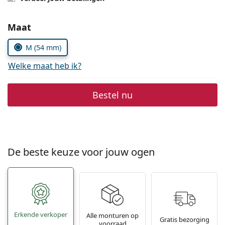
Offline
Alle merken
Persol
Kies parameters:
Maat
Prada
M (54 mm)
Alle merken
Welke maat heb ik?
Bestel nu
De beste keuze voor jouw ogen
Erkende verkoper
Alle monturen op
Gratis bezorging
voorraad