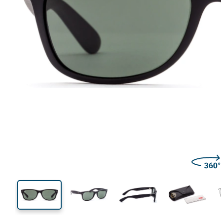
141 mm
Breedte
Glasbreed
40 mm
55 mm
Glashoogte
Glasbreedte