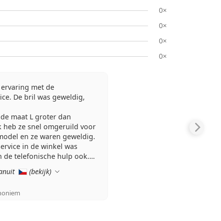
0×
0×
0×
0×
 ervaring met de
ice. De bril was geweldig,
 de maat L groter dan
k heb ze snel omgeruild voor
model en ze waren geweldig.
ervice in de winkel was
 de telefonische hulp ook.
tiamo zeker aan
anuit
(
bekijk
)
noniem
Beoordeling 5 van 5