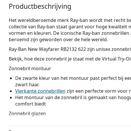
Productbeschrijving
Het wereldberoemde merk Ray-ban wordt met recht bes
collectie van Ray-ban staat garant voor hoge kwaliteit m
vormen en kleuren. De iconische Ray-ban zonnebrillen z
beroemd zijn geworden over de hele wereld.
Ray-Ban New Wayfarer RB2132 622
zijn unisex zonnebri
Bekijk, hoe deze zonnebril je staat met de Virtual Try-
Zonnebril montuur
De zwarte kleur van het montuur past perfect bij een
zwart haar.
Vierkante zonnebrillen
zijn een perfecte vorm voor 
Het montuur van de zonnebril is gemaakt van hoogw
comfort biedt
Zonnebril glazen
De groene glazen verminderen de intensiteit van het
kleuren te vervormen.