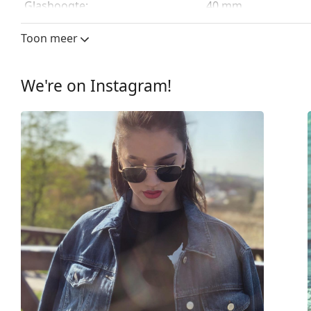
Glashoogte:
40 mm
Glasbreedte:
55 mm
Toon meer
Lensmateriaal:
Mineraal glas
UV-filter 400:
Ja
We're on Instagram!
montuur
Montuur vorm:
Vierkant
Montuur kleur:
Zwart
Montuur materiaal:
Plastic
Maat:
L
Breedte:
141 mm
Lengte:
145 mm
Breedte brug:
18 mm
Gewicht:
40 gr
Verstelbare neus-pads:
No