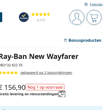
Français
Navigatie
Beoordelingen
Je bent ingelogd
Jouw win
4,7
/5
Bonusproducten
Ray-Ban New Wayfarer
RB2132 622 55
gebaseerd op 2 beoordelingen
€ 156,90
Nog 1 op voorraad
Gratis levering en retourzendingen