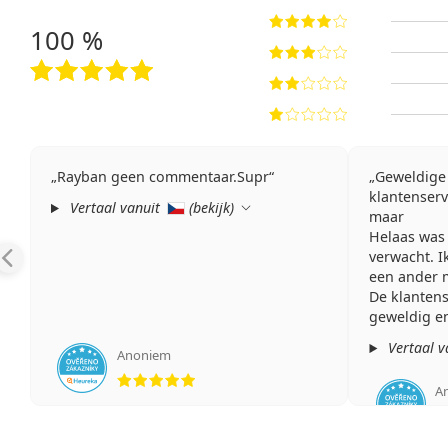
100 %
Rayban geen commentaar.Supr
Geweldige
klantenserv
Vertaal vanuit
(
bekijk
)
maar
Helaas was
verwacht. I
een ander 
De klantens
geweldig en
Ik raad Len
Vertaal v
Anoniem
Beoordeling 5 van 5
A