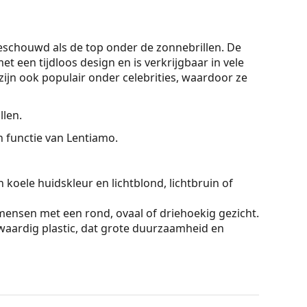
chouwd als de top onder de zonnebrillen. De
et een tijdloos design en is verkrijgbaar in vele
ijn ook populair onder celebrities, waardoor ze
llen.
On functie van Lentiamo.
 koele huidskleur en lichtblond, lichtbruin of
mensen met een rond, ovaal of driehoekig gezicht.
aardig plastic, dat grote duurzaamheid en
 licht zonder het contrast te beïnvloeden of de