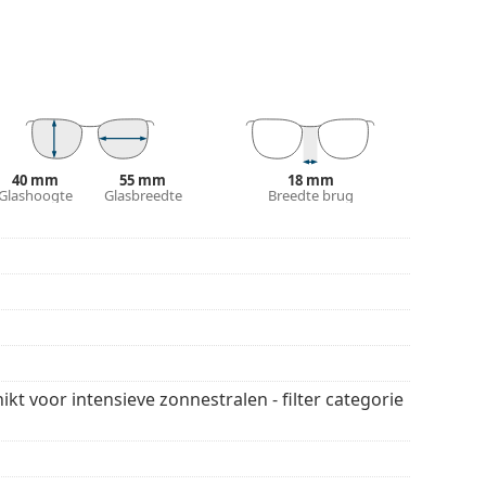
eraalglas, met als onmiskenbaar voordeel de
las wordt gekenmerkt door zijn uitstekende
materialen die gebruikt worden voor
% bescherming biedt tegen zonlicht. De glazen
 categorie 3 (lichttransmissie 8 – 18% ). Ze zijn
het strand of in de stad.
40 mm
55 mm
18 mm
Glashoogte
Glasbreedte
Breedte brug
De kleur van de koker en het ontwerp kunnen
n en verzorgen van zonnebrillen. Sommige
plaats van een doekje.
 stijlen van populaire merken.
ikt voor intensieve zonnestralen - filter categorie