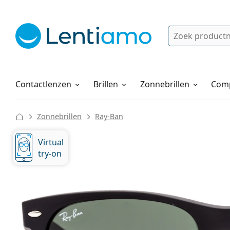
Zoek
Bestaande klant?
Navigatie menu
Lenzenvloeistoffen
Hoe bestellen
Contactlenzen
Brillen
Zonnebrillen
Comp
Zonnebrillen
Ray-Ban
Virtual
try-on