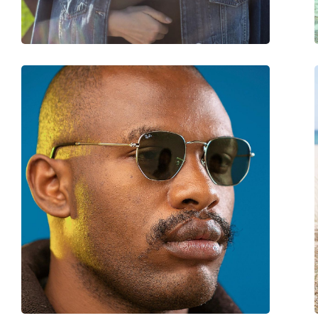
Verende scharnier:
No
accessoires
Koker:
Ja
Reinigingsdoekje:
Ja
Overig
Geslacht:
Unisex
Categorie:
Zonnebrillen
Merk:
Ray-Ban
Functie:
Fashion
Code:
RB2132 622 55
Voorschrift beschikbaar:
No