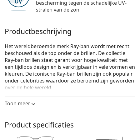
bescherming tegen de schadelijke UV-
stralen van de zon
Productbeschrijving
Het wereldberoemde merk Ray-ban wordt met recht
beschouwd als de top onder de brillen. De collectie
Ray-ban brillen staat garant voor hoge kwaliteit met
een tijdloos design en is verkrijgbaar in vele vormen en
kleuren. De iconische Ray-ban brillen zijn ook populair
onder celebrities waardoor ze beroemd zijn geworden
over de hele wereld.
Ray-Ban Junior 0RY1053 4065 45
zijn kinder brillen.
Toon meer
Bekijk, hoe deze bril je staat met de Virtual Try-On
functie van Lentiamo.
Product specificaties
Brilmontuur
De zwarte kleur van het montuur past perfect bij