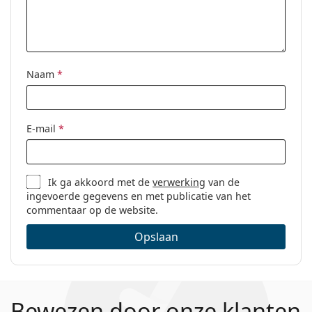
Categorie:
Brillen
Merk:
Ray-Ban
Code:
0RY1053 4065 45
Naam
*
E-mail
*
Ik ga akkoord met de
verwerking
van de
ingevoerde gegevens en met publicatie van het
commentaar op de website.
Opslaan
Bewezen door onze klanten