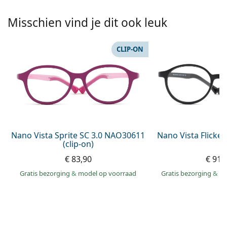
Offline
Alle merken
Persol
Misschien vind je dit ook leuk
Prada
CLIP-ON
Alle merken
Nano Vista Sprite SC 3.0 NAO30611
Nano Vista Flicke
(clip-on)
€ 83,90
€ 91,
Gratis bezorging
&
model op voorraad
Gratis bezorging
&
mo