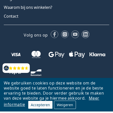
Waarom bij ons winkelen?
Contact
Facebook
Instagram
YouTube
LinkedIn
Volg ons op
Beoordelingen
We gebruiken cookies op deze website om de
website goed te laten functioneren en je de beste
ervaring te bieden. Door verder gebruik te maken
van deze website ga je hiermee akkoord.
Meer
informatie
Accepteren
Weigeren
Terug naar de homepagina
Ga omhoog
Français