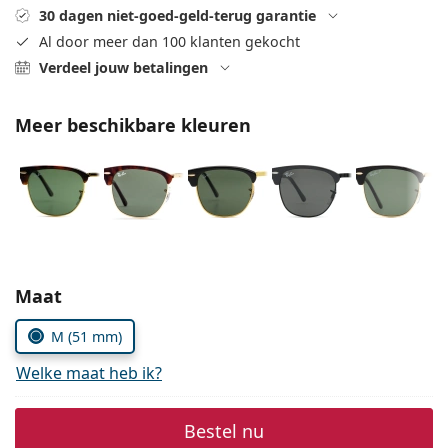
Offline
Alle merken
30 dagen niet-goed-geld-terug garantie
Persol
Al door meer dan 100 klanten gekocht
Verdeel jouw betalingen
Prada
Alle merken
Meer beschikbare kleuren
Kies parameters:
Maat
M (51 mm)
Welke maat heb ik?
Bestel nu