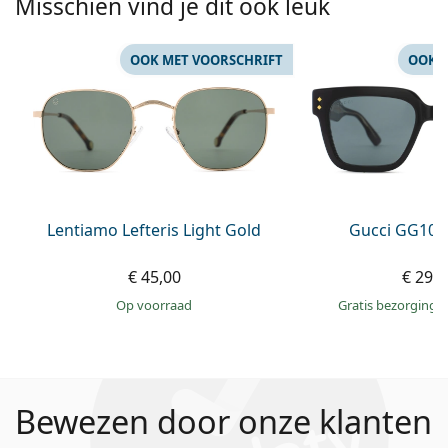
Misschien vind je dit ook leuk
OOK MET VOORSCHRIFT
OOK 
Lentiamo Lefteris Light Gold
Gucci GG108
€ 45,00
€ 295
op voorraad
Gratis bezorging
Bewezen door onze klanten