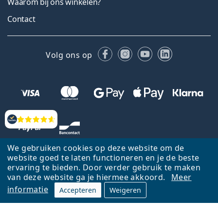
Waarom bij ons winkelen?
Contact
Facebook
Instagram
YouTube
LinkedIn
Volg ons op
Beoordelingen
We gebruiken cookies op deze website om de
website goed te laten functioneren en je de beste
ervaring te bieden. Door verder gebruik te maken
van deze website ga je hiermee akkoord.
Meer
informatie
Accepteren
Weigeren
Terug naar de homepagina
Ga omhoog
Français
Lentiamo.be is eigendom van en wordt beheerd door Lentiamo s.r.o.,
Tsjechië
Hier al 18 jaar voor jou.