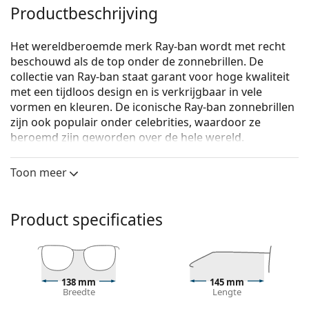
Productbeschrijving
Het wereldberoemde merk Ray-ban wordt met recht
beschouwd als de top onder de zonnebrillen. De
collectie van Ray-ban staat garant voor hoge kwaliteit
met een tijdloos design en is verkrijgbaar in vele
vormen en kleuren. De iconische Ray-ban zonnebrillen
zijn ook populair onder celebrities, waardoor ze
beroemd zijn geworden over de hele wereld.
Ray-Ban Clubmaster RB3016 990/58
zijn unisex
Toon meer
zonnebrillen.
Bekijk, hoe deze zonnebril je staat met de Virtual Try-
On functie van Lentiamo.
Product specificaties
Zonnebril montuur
De bruine kleur van het montuur past perfect bij
een warme huidskleur en lichtbruin, zwart of
138 mm
145 mm
donkerblond haar.
Breedte
Lengte
Vierkante zonnebrillen
zijn een perfecte vorm voor