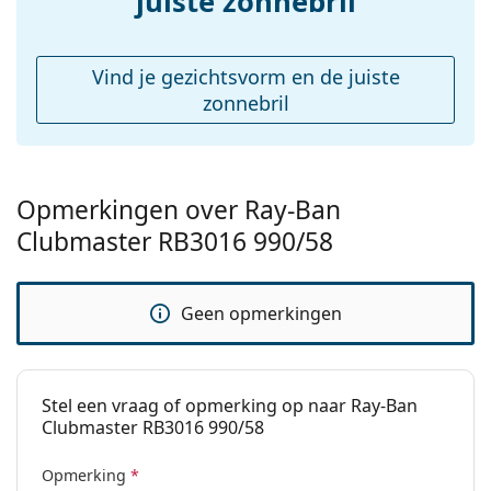
juiste zonnebril
Het meegeleverde doekje is ideaal voor het reinigen
Reinigingsdoekje:
Ja
en verzorgen van zonnebrillen. Sommige modellen
Overig
worden geleverd met een stoffen zakje in plaats van
Vind je gezichtsvorm en de juiste
een doekje.
Geslacht:
Unisex
zonnebril
Bekijk het volledige assortiment
zonnebrillen
voor
Categorie:
Zonnebrillen
meer stijlen van populaire merken.
Merk:
Ray-Ban
Opmerkingen over Ray-Ban
Functie:
Fashion
Clubmaster RB3016 990/58
Code:
RB3016 990/58 51
Voorschrift
No
beschikbaar:
Geen opmerkingen
Stel een vraag of opmerking op naar Ray-Ban
Clubmaster RB3016 990/58
Opmerking
*