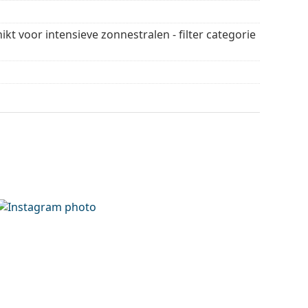
n en verzorgen van zonnebrillen. Sommige
plaats van een doekje.
ikt voor intensieve zonnestralen - filter categorie
 stijlen van populaire merken.