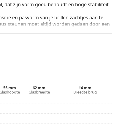
, dat zijn vorm goed behoudt en hoge stabiliteit
sitie en pasvorm van je brillen zachtjes aan te
eus steunen moet altijd worden gedaan door een
 licht zonder het contrast te beïnvloeden of de
eraalglas, met als onmiskenbaar voordeel de
las wordt gekenmerkt door zijn uitstekende
materialen die gebruikt worden voor
55 mm
62 mm
14 mm
% bescherming biedt tegen zonlicht. De glazen
Glashoogte
Glasbreedte
Breedte brug
 categorie 3 (lichttransmissie 8 – 18% ). Ze zijn
het strand of in de stad.
De kleur van de koker en het ontwerp kunnen