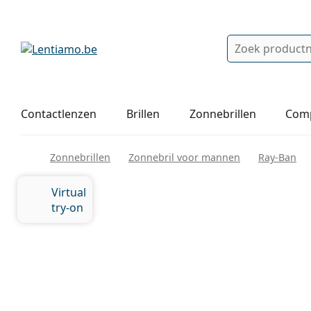
Zoek
Bestaande klant?
Navigatie menu
Lenzenvloeistoffen
Hoe bestellen
Contactlenzen
Brillen
Zonnebrillen
Comp
Zonnebrillen
Zonnebril voor mannen
Ray-Ban
Virtual
try-on