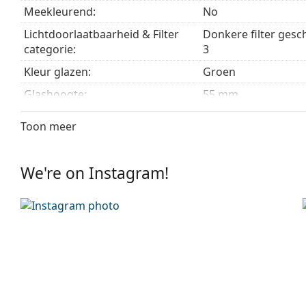
Het meegeleverde doekje is ideaal voor het reinige
Meekleurend:
No
modellen worden geleverd met een stoffen zakje in 
Lichtdoorlaatbaarheid & Filter
Donkere filter gesch
Bekijk het volledige assortiment
zonnebrillen
voor meer
categorie:
3
Kleur glazen:
Groen
Glashoogte:
55 mm
Glasbreedte:
62 mm
Toon meer
Lensmateriaal:
Mineraal glas
UV-filter 400:
Ja
We're on Instagram!
montuur
Montuur vorm:
Piloot
Montuur kleur:
Goud
Montuur materiaal:
Metaal
Maat:
M
Breedte:
140 mm