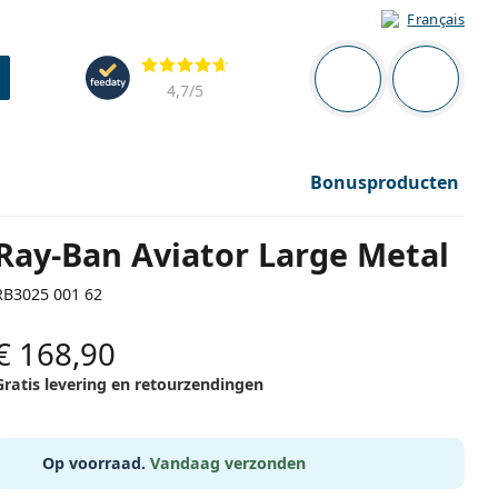
Français
Navigatie
Beoordelingen
Je bent ingelogd
Jouw win
4,7
/5
Bonusproducten
Ray-Ban Aviator Large Metal
RB3025 001 62
€ 168,90
Gratis levering en retourzendingen
Op voorraad.
Vandaag verzonden