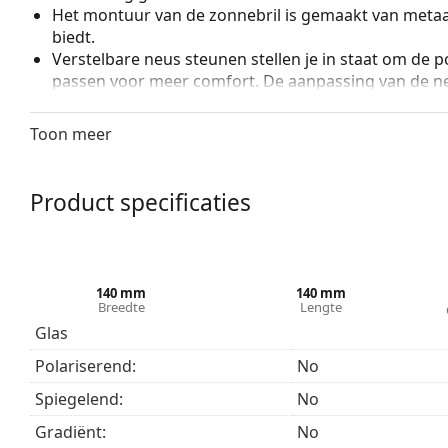
Het montuur van de zonnebril is gemaakt van metaal
biedt.
Verstelbare neus steunen stellen je in staat om de po
passen voor meer comfort. De aanpassing van de n
ervaren opticien om schade of breuk te voorkomen.
Toon meer
Zonnebril glazen
De groene glazen verminderen de intensiteit van het
kleuren te vervormen.
Product specificaties
De brillenglazen zijn gemaakt van hoogwaardig min
uitzonderlijke weerstand tegen krassen. Mineraal g
optische eigenschappen in vergelijking met andere 
zonnebrilglazen.
140 mm
140 mm
De zonnebril heeft een UV 400 bescherming, die 100
Breedte
Lengte
van de zonnebril zijn voorzien van een zonnefilter van
Glas
geschikt voor intensieve blootstelling aan de zon op 
Polariserend:
No
Accessoires
Spiegelend:
No
Wij leveren de zonnebrillen in een originele hoes. 
Gradiënt:
No
variëren.