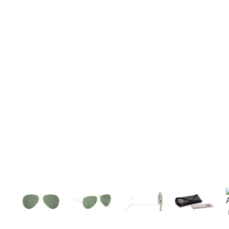
140 mm
Breedte
Glasbreed
55 mm
62 mm
Glashoogte
Glasbreedte