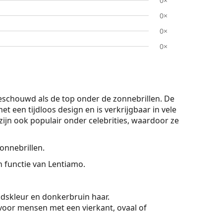
0×
0×
0×
0×
chouwd als de top onder de zonnebrillen. De
et een tijdloos design en is verkrijgbaar in vele
ijn ook populair onder celebrities, waardoor ze
zonnebrillen.
On functie van Lentiamo.
dskleur en donkerbruin haar.
voor mensen met een vierkant, ovaal of