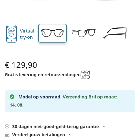
Merk
3-maandelijkse lenzen
Brillen
Limited edition
3-packs
Reisverpakkingen
Montuur vorm
Nieuwe modellen
Regelmatige levering van lenzen
Lenzendoosjes
Air Optix
Montuur vorm
Kleurlenzen
Lentiamo
Dag- en nachtlenzen
Computerbrillen
Sale
Op type
Speciale aanbiedingen
Vrouwen
Mannen
Kinderen
Accessoires
4-packs
Type glas
Harde lenzen
Vierkant
Sale
Cadeaubon
Inspiratie & tips
Lenjoy
Vierkant
Voordeelpakketten
Ray-Ban
Brillen voor gamers
Duurzaam
Montuur vorm
Nieuwe modellen
Virtual
Merk
Spiegelend
Zachte lenzen
Rechthoek
Duurzaam
Lenzenvloeistoffen
–
Op type
try-on
Alle Brillen
Brillen online bestellen
sale
Soflens
Rechthoek
Vogue
Clip-on
Merk
Cadeaubon
Vierkant
Limited edition
Type bril
Lentiamo
Polariserend
Saline lenzenvloeistof
Rond
Cadeaubon
Lenzenvloeistoffen –
Op inhoud
Multifunctioneel
Brillen gids
Purevision
Rond
Esprit
Inspiratie & tips
Leesbril
Lentiamo
Rechthoek
Sale
Inspiratie & tips
Sport
Bonusproducten
Ray-Ban
Meekleurend
Alle lenzenvloeistoffen
Piloot
Lenzenvloeistoffen –
Voordeel
50 - 120 ml
Peroxide
€ 129,90
Meet jouw pupilafstand
Proclear
Piloot
Alle computerbrillen
Polaroid
Brillen gids
Lees zonnebril
Izipizi
Rond
Duurzaam
Alle zonnebrillen
Zonnebrilgids
Fashion
Polaroid
Gradiënt
Eyewear
Duopacks
Cat Eye
225 - 500 ml
Geen conservering
Gratis levering en retourzendingen
Gids voor zonnebrillen op sterkte
Clariti
Cat Eye
Hoe bestellen
Emporio Armani
Leesbril voor de computer
Leesbril voor de computer
Ray-Ban
Cat Eye
Cadeaubon
Gids voor sportzonnebrillen
Overzet
Meller
Contactlenzen
Brillenkoordjes
3-packs
Reisverpakkingen
Cadeaugids
Precision
Armani Exchange
Cadeaugids
Alle merken
Leveringsmethoden
Zonnebrilgids voor kinderen
Hulp nodig?
Model op voorraad.
Verzending Bril op maat:
Lees zonnebril
Speciale aanbiedingen
Oakley
Lenzendoosjes
Brillenetuis
4-packs
Harde lenzen
Bel ons
Total
Hugo Boss
14. 08.
Bonuspunten
Gids voor zonnebrillen op sterkte
Alle accessoires
Zonnebrillen op sterkte
Cadeaubon
(Ma-Vrij 8:30 - 16:00 uur)
Michael Kors
Oogverzorging
Andere accessoires
Zachte lenzen
info@lentiamo.be
Michael Kors
Betaalmethodes
Cadeaugids
Emporio Armani
Oogdruppels
Saline lenzenvloeistof
30 dagen niet-goed-geld-terug garantie
02 446 01 11
Marc Jacobs
Bonusschema
Verdeel jouw betalingen
Gucci
Alle lenzenvloeistoffen