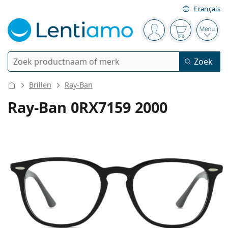
Français
Navigatie
Je bent ingelogd
Jouw winkel
Open
Zoek
Zoek
Bestaande klant?
Navigatie menu
Brillen
Ray-Ban
Contactlenzen
Ray-Ban 0RX7159 2000
Soort lens
Lenzenvloeistoffen
Type lens
Daglenzen
Op type
Brillen
Merk
Sferische en asferische
Weeklenzen
Op inhoud
Multifunctioneel
Accessoires
Acuvue
Torische voor astigmatisme
Tweeweeklenzen
Op type
Speciale aanbiedingen
Vrouwen
Mannen
Kinderen
Zonnebrillen
Voordeel
50 - 120 ml
Peroxide
Inspiratie & tips
Lenzenvloeistoffen
Biofinity
Multifocale voor presbyopie
Maandlenzen
Type bril
Nieuwe modellen
Duopacks
225 - 500 ml
Geen conservering
Op type
Speciale aanbiedingen
Vrouwen
Mannen
Kinderen
Alle Lenzen
Hoe bestel je lenzen online?
Computerbrillen
Oogdruppels
Dailies
Silicone hydrogel lenzen