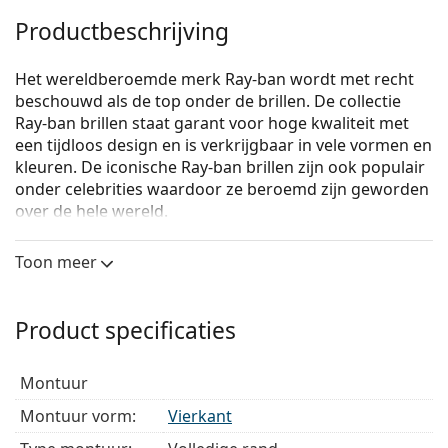
Productbeschrijving
Het wereldberoemde merk Ray-ban wordt met recht
beschouwd als de top onder de brillen. De collectie
Ray-ban brillen staat garant voor hoge kwaliteit met
een tijdloos design en is verkrijgbaar in vele vormen en
kleuren. De iconische Ray-ban brillen zijn ook populair
onder celebrities waardoor ze beroemd zijn geworden
over de hele wereld.
Ray-Ban 0RX7159 2000
zijn unixsex brillen.
Toon meer
Bekijk, hoe deze bril je staat met de Virtual Try-On
functie van Lentiamo.
Product specificaties
Brilmontuur
De zwarte kleur van het montuur past perfect bij
montuur
een koele huidskleur en lichtblond, lichtbruin of
zwart haar.
Montuur vorm:
Vierkant
Vierkante brillen zijn een perfecte vorm voor