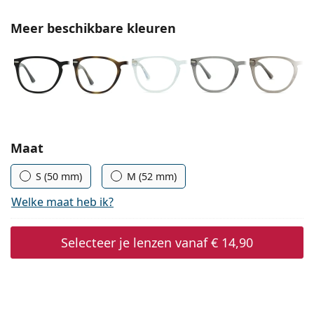
Offline
Alle merken
Persol
Meer beschikbare kleuren
Prada
Alle merken
Kies parameters:
Maat
S (50 mm)
M (52 mm)
Welke maat heb ik?
Selecteer je lenzen vanaf
€ 14,90