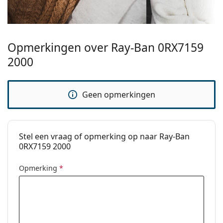
Bekijk het volledige assortiment
brillen
voor meer
Categorie:
Brillen
stijlen of Bekijk onze
brillengids
als je hulp nodig hebt
Merk:
Ray-Ban
bij het kiezen.
Het is een medisch hulpmiddel. Lees de instructies
Opmerkingen over Ray-Ban 0RX7159
voor gebruik.
2000
Geen opmerkingen
Stel een vraag of opmerking op naar Ray-Ban
0RX7159 2000
Opmerking
*