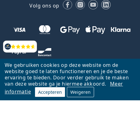
Facebook
Instagram
YouTube
LinkedIn
Volg ons op
Beoordelingen
We gebruiken cookies op deze website om de
website goed te laten functioneren en je de beste
ervaring te bieden. Door verder gebruik te maken
van deze website ga je hiermee akkoord.
Meer
informatie
Accepteren
Weigeren
Terug naar de homepagina
Ga omhoog
Français
Lentiamo.be is eigendom van en wordt beheerd door Lentiamo s.r.o.,
Tsjechië
Hier al 18 jaar voor jou.