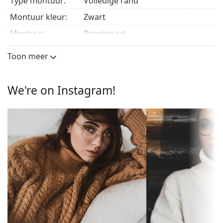
Type montuur:
Volledige rand
mensen met een rond, ovaal of driehoekig gezicht.
Het montuur van de brillen is gemaakt van
Montuur kleur:
Zwart
duurzaam propionaat, dat lichtgewicht,
Montuur
Propionaat
hypoallergeen en comfortabel is.
materiaal:
Een bril met volledige montuur is het meest
Toon meer
gebruikelijke type montuur, het design van de bril
Gewicht:
175 gr
geeft een boost aan je stijl. Een van de voordelen
Verstelbare neus-
No
van de bril is de stevigheid, de duurzaamheid, het
We're on Instagram!
pads:
feit dat de glazen volledig omsluiten, en vooral de
bescherming tegen beschadiging. Dit type montuur
Verende
No
is geschikt voor alle glazen, ook voor glazen met
scharnier:
een hogere optische sterkte.
Clip-on:
No
Accessoires
accessoires
Wij leveren de brillen in een originele hoes. De kleur
Koker:
Ja
van de koker en het ontwerp kunnen variëren.
Het meegeleverde doekje is ideaal voor het reinigen
Reinigingsdoekje:
Ja
en verzorgen van zonnebrillen. Sommige modellen
Overig
worden geleverd met een stoffen zakje in plaats van
een doekje.
Geslacht:
Unisex