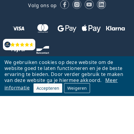
Facebook
Instagram
YouTube
LinkedIn
Volg ons op
Beoordelingen
We gebruiken cookies op deze website om de
website goed te laten functioneren en je de beste
ervaring te bieden. Door verder gebruik te maken
van deze website ga je hiermee akkoord.
Meer
informatie
Accepteren
Weigeren
Terug naar de homepagina
Ga omhoog
Français
Lentiamo.be is eigendom van en wordt beheerd door Lentiamo s.r.o.,
Tsjechië
Hier al 18 jaar voor jou.