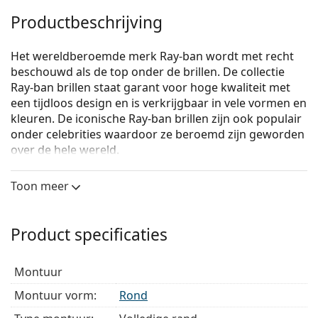
Productbeschrijving
Het wereldberoemde merk Ray-ban wordt met recht
beschouwd als de top onder de brillen. De collectie
Ray-ban brillen staat garant voor hoge kwaliteit met
een tijdloos design en is verkrijgbaar in vele vormen en
kleuren. De iconische Ray-ban brillen zijn ook populair
onder celebrities waardoor ze beroemd zijn geworden
over de hele wereld.
Ray-Ban 0RX7140 8124
zijn dames brillen.
Toon meer
Bekijk, hoe deze bril je staat met de Virtual Try-On
functie van Lentiamo.
Product specificaties
Brilmontuur
De oranje kleur van het montuur past perfect bij
montuur
een warme huidskleur en zwart, donkerbruin en
donkerblond haar.
Montuur vorm:
Rond
Ronde brillen zijn een perfecte keuze voor mensen