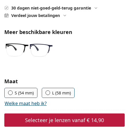
Offline
Alle merken
30 dagen niet-goed-geld-terug garantie
Persol
Verdeel jouw betalingen
Prada
Meer beschikbare kleuren
Alle merken
Kies parameters:
Maat
S (54 mm)
L (58 mm)
Welke maat heb ik?
Selecteer je lenzen vanaf
€ 14,90