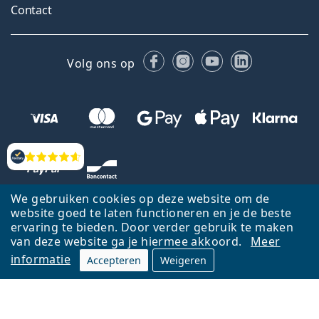
Contact
Facebook
Instagram
YouTube
LinkedIn
Volg ons op
Beoordelingen
We gebruiken cookies op deze website om de
website goed te laten functioneren en je de beste
ervaring te bieden. Door verder gebruik te maken
van deze website ga je hiermee akkoord.
Meer
informatie
Accepteren
Weigeren
Terug naar de homepagina
Ga omhoog
Français
Lentiamo.be is eigendom van en wordt beheerd door Lentiamo s.r.o.,
Tsjechië
Hier al 18 jaar voor jou.