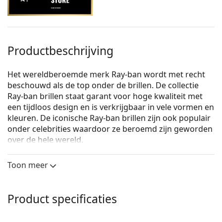
Productbeschrijving
Het wereldberoemde merk Ray-ban wordt met recht
beschouwd als de top onder de brillen. De collectie
Ray-ban brillen staat garant voor hoge kwaliteit met
een tijdloos design en is verkrijgbaar in vele vormen en
kleuren. De iconische Ray-ban brillen zijn ook populair
onder celebrities waardoor ze beroemd zijn geworden
over de hele wereld.
Ray-Ban 0RX6335 2503
zijn unixsex brillen.
Toon meer
Bekijk, hoe deze bril je staat met de Virtual Try-On
functie van Lentiamo.
Product specificaties
Brilmontuur
De zwarte kleur van het montuur past perfect bij