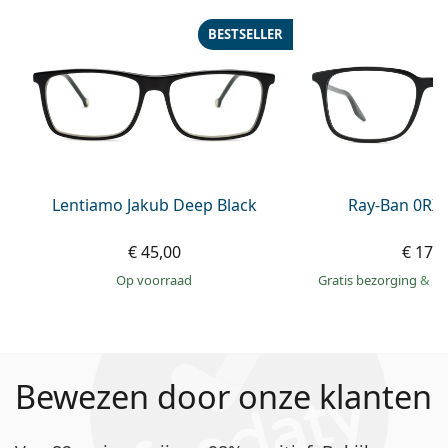
BESTSELLER
Lentiamo Jakub Deep Black
Ray-Ban 0RX
€ 45,00
€ 179
op voorraad
Gratis bezorging
&
mo
Bewezen door onze klanten