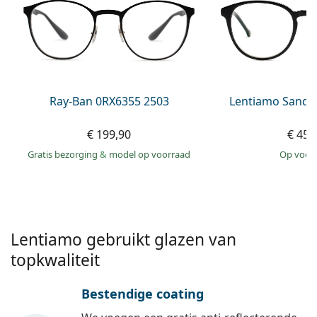
Saline lenzenvloeistof
02 446 01 11
Marc Jacobs
Bonusschema
Gucci
Alle lenzenvloeistoffen
Online
Alle merken
Persol
Prada
Ray-Ban 0RX6355 2503
Lentiamo Sandr
Alle merken
€ 199,90
€ 45,
Gratis bezorging
&
model op voorraad
op voor
Lentiamo gebruikt glazen van
topkwaliteit
Bestendige coating