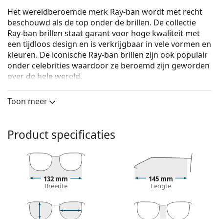
Het wereldberoemde merk Ray-ban wordt met recht
beschouwd als de top onder de brillen. De collectie
Ray-ban brillen staat garant voor hoge kwaliteit met
een tijdloos design en is verkrijgbaar in vele vormen en
kleuren. De iconische Ray-ban brillen zijn ook populair
onder celebrities waardoor ze beroemd zijn geworden
over de hele wereld.
Ray-Ban 0RX3947V 2620 51
zijn unixsex brillen.
Toon meer
Brilmontuur
De grijze kleur van het montuur past perfect bij een
Product specificaties
koele huidskleur en rood, grijs, wit of
donkerblond haar.
Ronde brillen zijn een perfecte keuze voor mensen
met een vierkant of ovaal gezicht.
Het montuur van de bril is gemaakt van metaal, dat
132 mm
145 mm
Breedte
Lengte
zijn vorm goed behoudt en een hoge stabiliteit en
een unieke look biedt.
Semi-randloze brillen zijn een minder opvallend