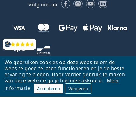
Facebook
Instagram
YouTube
LinkedIn
Volg ons op
Beoordelingen
We gebruiken cookies op deze website om de
website goed te laten functioneren en je de beste
ervaring te bieden. Door verder gebruik te maken
van deze website ga je hiermee akkoord.
Meer
informatie
Accepteren
Weigeren
Terug naar de homepagina
Ga omhoog
Français
Lentiamo.be is eigendom van en wordt beheerd door Lentiamo s.r.o.,
Tsjechië
Hier al 18 jaar voor jou.