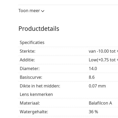
dichtbij, middellange afstand en veraf, met vl
Mogelijkheid tot verlengd dragen
– De PureVis
Toon meer
oogzorgspecialist, ook 's nachts worden gedr
Hoge zuurstofdoorlaatbaarheid
– Moderne
si
zuurstofdoorlaatbaarheid voor optimaal draa
Productdetails
Voor wie zijn PureVision 2 for Pres
Specificaties
Sterkte:
van -10.00 tot 
Mensen met presbyopie die dichtbij scherp wille
Mensen die liever contactlenzen dragen zonder
Additie:
Low(+0.75 tot +
Mensen die de flexibiliteit willen van
contactle
Diameter:
14.0
vervanging.
Basiscurve:
8.6
Veelgestelde vragen
Dikte in het midden:
0.07 mm
Lens kenmerken
Hoe lang kun je PureVision 2 for Presbyopia 
Materiaal:
Balafilcon A
Watergehalte:
36 %