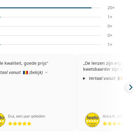
20×
1×
0×
0×
1×
e kwaliteit, goede prijs
De lenzen zijn erg goed
kwetsbaarder zijn dan di
taal vanuit
(
bekijk
)
Vertaal vanuit
(
beki
Éva
,
een jaar geleden
Anca R.
,
een jaar
Beoordeling 5 van 5
Beo