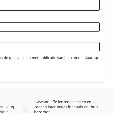
lenzen
gel Contactlenzen
ntactlenzen
erde gegevens en met publicatie van het commentaar op
Gewoon effe lenzen bestellen en
ze . Vlug
2dagen later netjes ingepakt en thuis
kt .
bezorgd