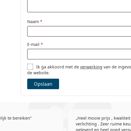
Dag- en nacht
Silicone Hydro
Multifocale co
Naam
*
Contactlenzen
E-mail
*
Ik ga akkoord met de
verwerking
van de ingevo
de website.
Opslaan
ijk te bereiken
Heel mooie prijs , kwaliteit
verlichting . Zeer ruime keu
geleverd en heel goed verpa