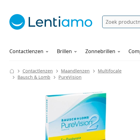
Zoek
Bestaande klant?
Navigatie menu
Lenzenvloeistoffen
Hoe bestellen
Contactlenzen
Brillen
Zonnebrillen
Comp
Contactlenzen
Maandlenzen
Multifocale
Bausch & Lomb
PureVision