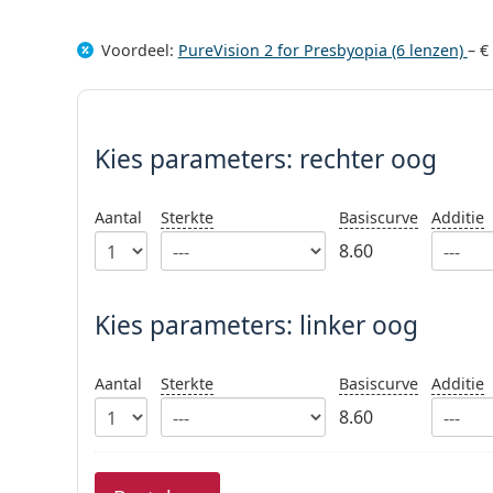
Voordeel:
PureVision 2 for Presbyopia (6 lenzen)
–
€
Kies parameters:
Kies parameters:
rechter oog
Aantal
Sterkte
Basiscurve
Additie
8.60
Kies parameters: linker oog
Aantal
Sterkte
Basiscurve
Additie
8.60