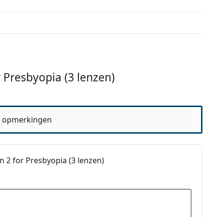
a?
en
2 maanden
 Presbyopia (3 lenzen)
 blog
 opmerkingen
t?
b
 2 for Presbyopia (3 lenzen)
reventie
tio Multi-Purpose 360 ml met lenzendoosje
.
s voor gebruik.