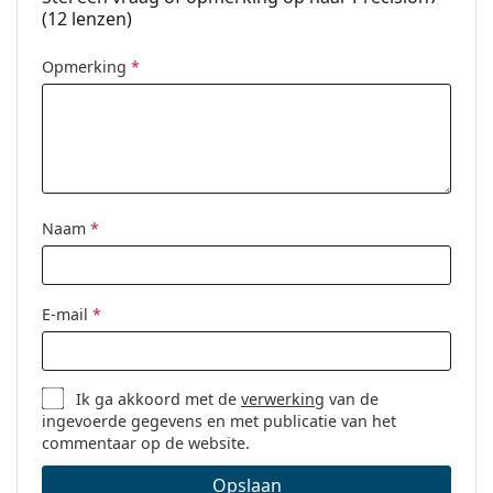
(12 lenzen)
Voor wie zijn Precision7 geschikt?
Opmerking
*
Dragers die regelmatig contactlenzen gebruiken.
Dragers met
myopie (bijziendheid)
of
hyperopie
(verziendheid)
.
Dragers die lenzen met de mogelijkheid tot continu
dragen prefereren.
Naam
*
Veelgestelde vragen
E-mail
*
Hoe lang kun je Precision7 dragen?
Ik ga akkoord met de
verwerking
van de
Kun je slapen met Precision7?
ingevoerde gegevens en met publicatie van het
Het is een medisch hulpmiddel. Lees de instructies
commentaar op de website.
voor gebruik.
Opslaan