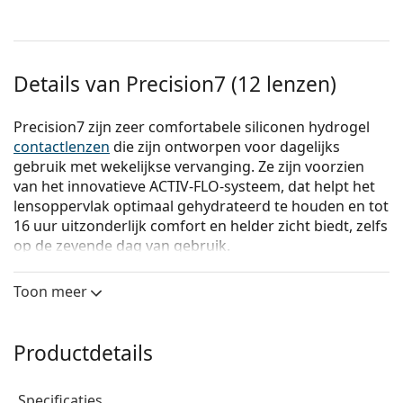
Details van Precision7 (12 lenzen)
Precision7 zijn zeer comfortabele siliconen hydrogel
contactlenzen
die zijn ontworpen voor dagelijks
gebruik met wekelijkse vervanging. Ze zijn voorzien
van het innovatieve ACTIV-FLO-systeem, dat helpt het
lensoppervlak optimaal gehydrateerd te houden en tot
16 uur uitzonderlijk comfort en helder zicht biedt, zelfs
op de zevende dag van gebruik.
Het ACTIV-FLO-systeem combineert hydrofiele
Toon meer
bevochtigingsmiddelen met een technologie met
geleidelijke afgifte om de lens actief te hydrateren van
de kern tot het oppervlak. De unieke combinatie van
Productdetails
deze twee componenten en hun interactie met het
siliconen hydrogelmateriaal zorgt voor een continue
hydratatie van het lensoppervlak gedurende de
Specificaties