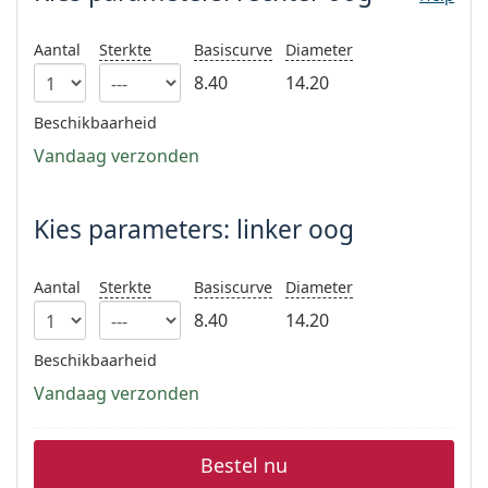
Saline lenzenvloeistof
02 446 01 11
Marc Jacobs
Bonusschema
Gucci
Alle lenzenvloeistoffen
Aantal
Sterkte
Basiscurve
Diameter
Online
Alle merken
8.40
14.20
Persol
Beschikbaarheid
Prada
Vandaag verzonden
Alle merken
Kies parameters: linker oog
Aantal
Sterkte
Basiscurve
Diameter
8.40
14.20
Beschikbaarheid
Vandaag verzonden
Bestel nu