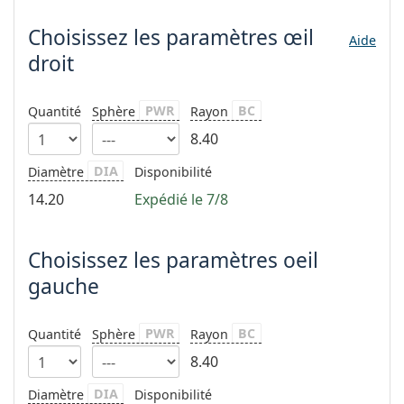
hors ligne
Toutes les marques
Persol
Choisissez les paramètres
œil
Aide
droit
Prada
Toutes les marques
PWR
BC
Quantité
Sphère
Rayon
8.40
DIA
Diamètre
Disponibilité
14.20
Expédié le 7/8
Choisissez les paramètres oeil
gauche
PWR
BC
Quantité
Sphère
Rayon
8.40
DIA
Diamètre
Disponibilité