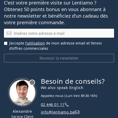
C'est votre première visite sur Lentiamo ?
Obtenez 50 points bonus en vous abonnant à
notre newsletter et bénéficiez d'un cadeau dès
votre première commande.
E-mail
J’accepte
l’utilisation
de mon adresse email et l’envoi
d’offres commerciales
Recevoir la newsletter
Besoin de conseils?
hors ligne
We also speak English
Appelez-nous (Lun-Ven 8h30-16h)
02 446 01 11
Alexandre
info@lentiamo.be
Service Client