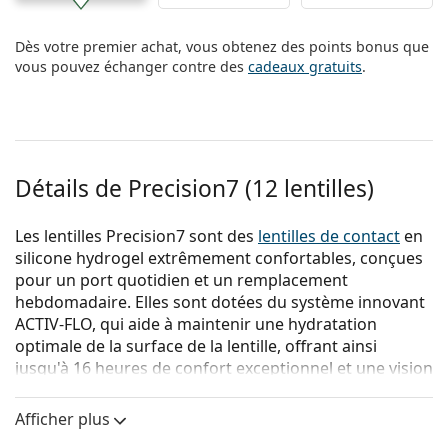
Dès votre premier achat, vous obtenez des points bonus que
vous pouvez échanger contre des
cadeaux gratuits
.
Détails de Precision7 (12 lentilles)
Les lentilles Precision7 sont des
lentilles de contact
en
silicone hydrogel extrêmement confortables, conçues
pour un port quotidien et un remplacement
hebdomadaire. Elles sont dotées du système innovant
ACTIV-FLO, qui aide à maintenir une hydratation
optimale de la surface de la lentille, offrant ainsi
jusqu'à 16 heures de confort exceptionnel et une vision
nette, même au septième jour de port.
Afficher plus
Le système ACTIV-FLO associe des agents hydratants
hydrophiles à une technologie à libération prolongée