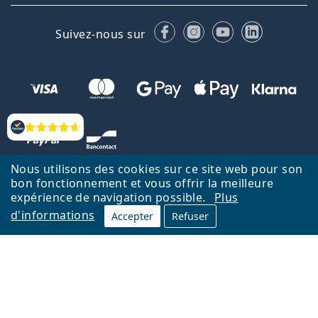
Facebook
Instagram
YouTube
LinkedIn
Suivez-nous sur
Évaluation
Nous utilisons des cookies sur ce site web pour son
bon fonctionnement et vous offrir la meilleure
expérience de navigation possible.
Plus
d'informations
Accepter
Refuser
Retour à la page d'accueil
Haut
Nederlands
Lentiamo.be est géré et exploité par Lentiamo s.r.o., République
tchèque
Un service en ligne pour vous depuis 18 ans.