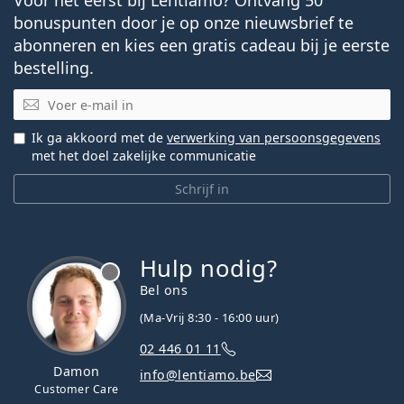
bonuspunten door je op onze nieuwsbrief te
abonneren en kies een gratis cadeau bij je eerste
bestelling.
E-mail
Ik ga akkoord met de
verwerking van persoonsgegevens
met het doel zakelijke communicatie
Schrijf in
Hulp nodig?
Bel ons
(Ma-Vrij 8:30 - 16:00 uur)
02 446 01 11
Damon
info@lentiamo.be
Customer Care