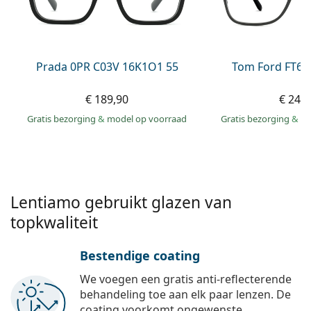
Offline
Alle merken
Persol
Prada
Prada 0PR C03V 16K1O1 55
Tom Ford FT60
Alle merken
€ 189,90
€ 249
Gratis bezorging
&
model op voorraad
Gratis bezorging
&
mo
Lentiamo gebruikt glazen van
topkwaliteit
Bestendige coating
We voegen een gratis anti-reflecterende
behandeling toe aan elk paar lenzen. De
coating voorkomt ongewenste