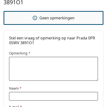
bij het kiezen.
3891O1
Het is een medisch hulpmiddel. Lees de instructies
voor gebruik.
Geen opmerkingen
Stel een vraag of opmerking op naar Prada 0PR
05WV 3891O1
Opmerking
*
Naam
*
E-mail
*