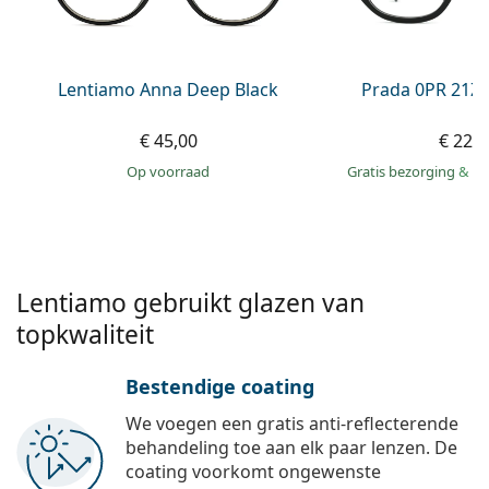
Offline
Alle merken
Persol
Prada
Lentiamo Anna Deep Black
Prada 0PR 21Z
Alle merken
€ 45,00
€ 229
op voorraad
Gratis bezorging
&
mo
Lentiamo gebruikt glazen van
topkwaliteit
Bestendige coating
We voegen een gratis anti-reflecterende
behandeling toe aan elk paar lenzen. De
coating voorkomt ongewenste