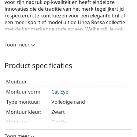
voor zijn nadruk op kwaliteit en heeft eindeloze
innovaties die de traditie van het merk tegelijkertijd
respecteren. Je kunt kiezen voor een elegante bril of
een meer sportief model uit de Linea Rossa collectie
met de kenmerkende rode streep. Welke stijl je ook
kiest, met een Prada bril zul je altijd uniek en
uitzonderlijk zijn.
Toon meer
Prada 0PR 05WV 3891O1
zijn dames brillen.
Bekijk, hoe deze bril je staat met de Virtual Try-On
Product specificaties
functie van Lentiamo.
Brilmontuur
montuur
De zwarte kleur van het montuur past perfect bij
Montuur vorm:
Cat Eye
een koele huidskleur en lichtblond, lichtbruin of
Type montuur:
Volledige rand
zwart haar.
Cat eye brillen zijn een perfecte keuze voor mensen
Montuur kleur:
Zwart
met een ovaal, hartvormig of ruitvormig gezicht.
Montuur
Plastic
Het montuur van de bril is gemaakt van
materiaal:
hoogwaardig kunststof, dat een hoge
Toon meer
duurzaamheid, draagcomfort en een uitzonderlijke