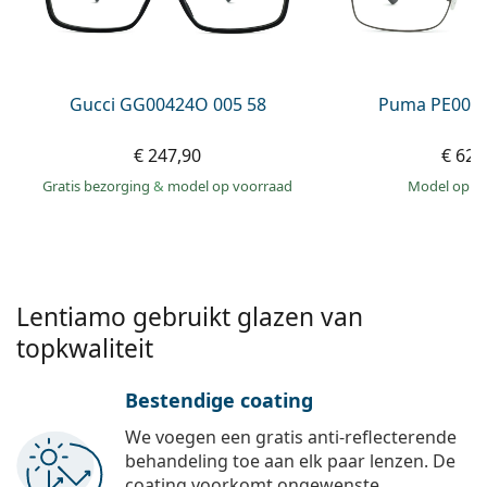
Offline
Alle merken
Persol
Prada
Gucci GG00424O 005 58
Puma PE0027
Alle merken
€ 247,90
€ 62,
Gratis bezorging
&
model op voorraad
model op 
Lentiamo gebruikt glazen van
topkwaliteit
Bestendige coating
We voegen een gratis anti-reflecterende
behandeling toe aan elk paar lenzen. De
coating voorkomt ongewenste