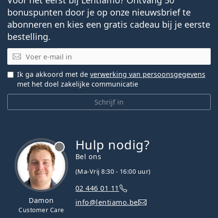
bonuspunten door je op onze nieuwsbrief te
abonneren en kies een gratis cadeau bij je eerste
bestelling.
E-mail
Ik ga akkoord met de
verwerking van persoonsgegevens
met het doel zakelijke communicatie
Schrijf in
Hulp nodig?
Bel ons
(Ma-Vrij 8:30 - 16:00 uur)
02 446 01 11
Damon
info@lentiamo.be
Customer Care