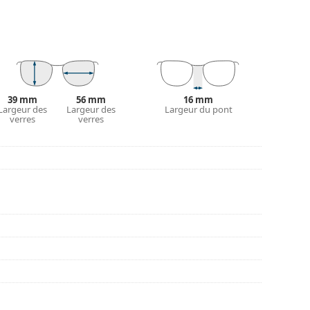
ier en douceur la position et l'ajustement de vos
 du nez et offrent ainsi un meilleur confort de
rs être effectué par un opticien expérimenté afin
ent non professionnel.
e bouger à plus de 90°, ce qui augmente le
s aux dommages et conservent plus longtemps la
39 mm
56 mm
16 mm
Largeur des
Largeur des
Largeur du pont
verres
verres
 couleur de l'étui et son design peuvent varier.
tretien des lunettes. Certains modèles peuvent être
couvrir d'autres styles ou consultez notre
guide
nt l'utilisation.