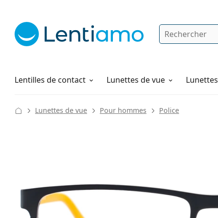
Rechercher
Je suis déjà client chez Lentiamo
Navigation sur le site
Solutions
Comment commander
Lentilles de contact
Lunettes de vue
Lunettes 
Lunettes de vue
Pour hommes
Police