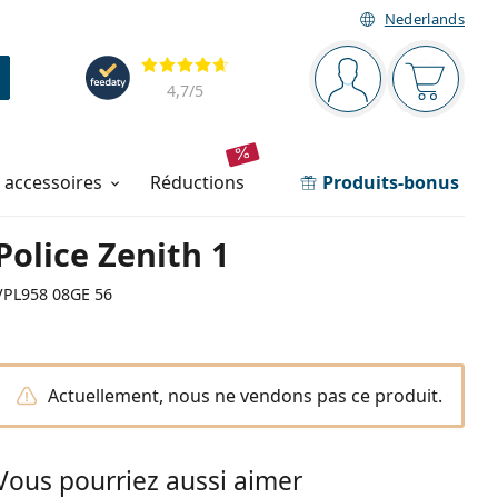
Nederlands
Barre de navigation
Évaluation
Vous êtes connec
Votre pa
4,7
/5
t accessoires
réductions
Produits-bonus
Police Zenith 1
VPL958 08GE 56
Actuellement, nous ne vendons pas ce produit.
Vous pourriez aussi aimer