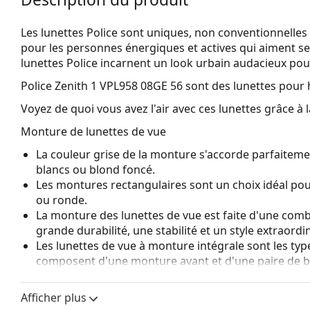
Les lunettes Police sont uniques, non conventionnelles
pour les personnes énergiques et actives qui aiment se 
lunettes Police incarnent un look urbain audacieux po
Police Zenith 1 VPL958 08GE 56
sont des lunettes pou
Voyez de quoi vous avez l'air avec ces lunettes grâce à l
Monture de lunettes de vue
La couleur grise de la monture s'accorde parfaitemen
blancs ou blond foncé.
Les montures rectangulaires sont un choix idéal po
ou ronde.
La monture des lunettes de vue est faite d'une combi
grande durabilité, une stabilité et un style extraordin
Les lunettes de vue à monture intégrale sont les typ
composent d'une monture avant et d'une paire de b
votre style grâce à leur design remarquable. L'un de l
fait qu'elles enferment entièrement le verre, et sur
Afficher plus
de monture convient à tous les verres, y compris le