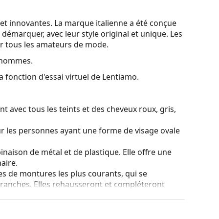
 et innovantes. La marque italienne a été conçue
démarquer, avec leur style original et unique. Les
ur tous les amateurs de mode.
r hommes.
a fonction d'essai virtuel de Lentiamo.
t avec tous les teints et des cheveux roux, gris,
ur les personnes ayant une forme de visage ovale
naison de métal et de plastique. Elle offre une
aire.
es de montures les plus courants, qui se
ranches. Elles rehausseront et compléteront
eurs avantages est la robustesse, la durabilité, le
tout leur protection contre les dommages. Ce type
s verres de plus grande puissance optique.