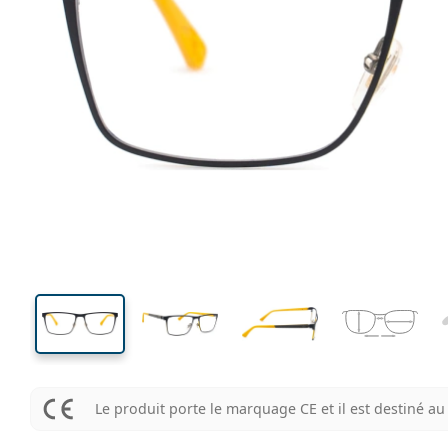
133 mm
Largeur des verres
Largeu
des verr
39 mm
56 mm
Largeur des verres
Largeur des verres
Le produit porte le marquage CE et il est destiné 