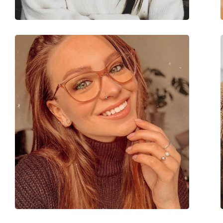
Code:
VPL958 08GE 56