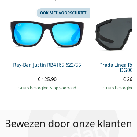
OOK MET VOORSCHRIFT
Ray-Ban Justin RB4165 622/55
Prada Linea Ro
DG006F
€ 125,90
€ 263
Gratis bezorging
&
op voorraad
Gratis bezorging
Bewezen door onze klanten