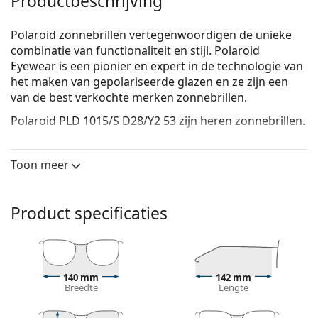
Productbeschrijving
Polaroid zonnebrillen vertegenwoordigen de unieke
combinatie van functionaliteit en stijl. Polaroid
Eyewear is een pionier en expert in de technologie van
het maken van gepolariseerde glazen en ze zijn een
van de best verkochte merken zonnebrillen.
Polaroid PLD 1015/S D28/Y2 53
zijn heren zonnebrillen.
Bekijk, hoe deze zonnebril je staat met de Virtual Try-
On functie van Lentiamo.
Toon meer
Zonnebril montuur
De zwarte kleur van het montuur past perfect bij
Product specificaties
een koele huidskleur en lichtblond, lichtbruin of
zwart haar.
Rechthoekige zonnebrillen
zijn een perfecte keuze
voor mensen met een ovaal of rond gezicht.
140 mm
142 mm
Het montuur van de zonnebril is gemaakt van
Breedte
Lengte
hoogwaardig plastic, dat grote duurzaamheid en
comfort biedt