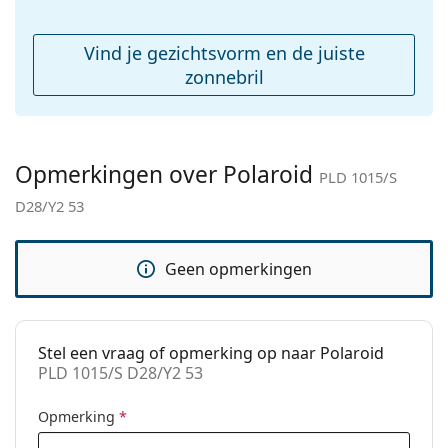
Koker:
No
Reinigingsdoekje:
Ja
Vind je gezichtsvorm en de juiste
Overig
zonnebril
Geslacht:
Zonnebril voor mannen
Categorie:
Zonnebrillen
Opmerkingen over Polaroid
Merk:
Polaroid
PLD 1015/S
D28/Y2 53
Functie:
Fashion
Code:
PLD 1015/S D28/Y2 53
Geen opmerkingen
Voorschrift
Ja
beschikbaar:
Stel een vraag of opmerking op naar Polaroid
PLD 1015/S D28/Y2 53
Opmerking
*