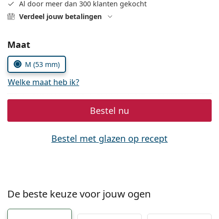
Offline
Al door meer dan 300 klanten gekocht
Alle merken
Persol
Verdeel jouw betalingen
Prada
Kies parameters:
Maat
Alle merken
M (53 mm)
Welke maat heb ik?
Bestel nu
Bestel met glazen op recept
De beste keuze voor jouw ogen