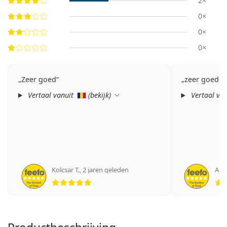
2×
0×
0×
0×
Zeer goed
zeer goede p
Vertaal vanuit
(
bekijk
)
Vertaal va
Kolcsar T.
,
2 jaren geleden
Ano
Beoordeling 5 van 5