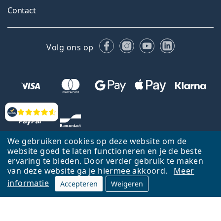
Contact
Facebook
Instagram
YouTube
LinkedIn
Volg ons op
Beoordelingen
We gebruiken cookies op deze website om de
website goed te laten functioneren en je de beste
ervaring te bieden. Door verder gebruik te maken
van deze website ga je hiermee akkoord.
Meer
informatie
Accepteren
Weigeren
Terug naar de homepagina
Ga omhoog
Français
Lentiamo.be is eigendom van en wordt beheerd door Lentiamo s.r.o.,
Tsjechië
Hier al 18 jaar voor jou.