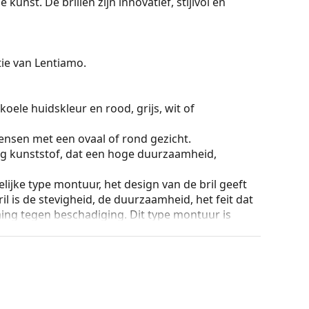
kunst. De brillen zijn innovatief, stijlvol en
ctie van Lentiamo.
koele huidskleur en rood, grijs, wit of
ensen met een ovaal of rond gezicht.
g kunststof, dat een hoge duurzaamheid,
lijke type montuur, het design van de bril geeft
ril is de stevigheid, de duurzaamheid, het feit dat
ming tegen beschadiging. Dit type montuur is
hogere optische sterkte.
ur van de koker en het ontwerp kunnen variëren.
n en verzorgen van zonnebrillen. Sommige
plaats van een doekje.