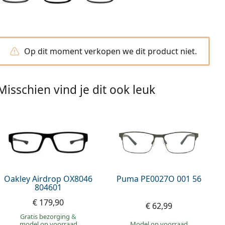
Op dit moment verkopen we dit product niet.
Misschien vind je dit ook leuk
Oakley Airdrop OX8046
Puma PE0027O 001 56
804601
€ 179,90
€ 62,99
Gratis bezorging
&
model op voorraad
model op voorraad