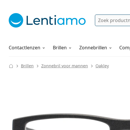
Zoek
Bestaande klant?
Navigatie menu
Lenzenvloeistoffen
Hoe bestellen
Contactlenzen
Brillen
Zonnebrillen
Comp
Brillen
Zonnebril voor mannen
Oakley