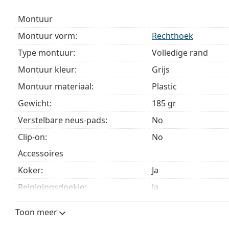
Bekijk het volledige assortiment
brillen
voor meer stijle
montuur
bij het kiezen.
Montuur vorm:
Rechthoek
Het is een medisch hulpmiddel. Lees de instructies voo
Type montuur:
Volledige rand
Montuur kleur:
Grijs
Montuur materiaal:
Plastic
Gewicht:
185 gr
Verstelbare neus-pads:
No
Clip-on:
No
accessoires
Koker:
Ja
Reinigingsdoekje:
Ja
Overig
Toon meer
Geslacht:
Zonnebril voor ma