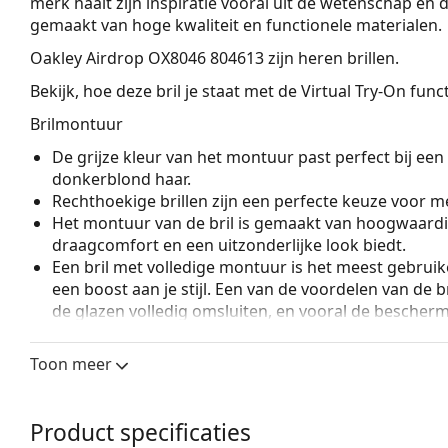
merk haalt zijn inspiratie vooral uit de wetenschap en de 
gemaakt van hoge kwaliteit en functionele materialen.
Oakley Airdrop OX8046 804613
zijn heren brillen.
Bekijk, hoe deze bril je staat met de Virtual Try-On fun
Brilmontuur
De grijze kleur van het montuur past perfect bij een 
donkerblond haar.
Rechthoekige brillen zijn een perfecte keuze voor m
Het montuur van de bril is gemaakt van hoogwaardi
draagcomfort en een uitzonderlijke look biedt.
Een bril met volledige montuur is het meest gebruike
een boost aan je stijl. Een van de voordelen van de b
de glazen volledig omsluiten, en vooral de bescher
geschikt voor alle glazen, ook voor glazen met een 
Toon meer
Accessoires
Wij leveren de brillen in een originele hoes. De kle
Het meegeleverde doekje is ideaal voor het reinige
Product specificaties
modellen worden geleverd met een stoffen zakje in 