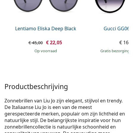
Offline
Alle merken
Persol
Prada
Lentiamo Eliska Deep Black
Gucci GG063
Alle merken
€ 22,05
€ 163
€ 45,00
op voorraad
Gratis bezorging
Productbeschrijving
Zonnebrillen van Liu Jo zijn elegant, stijlvol en trendy.
De Italiaanse Liu Jo is een van de meest
gerespecteerde merken, populair om zijn lichtheid en
natuurlijke stijl. De belangrijkste inspiratie voor hun
zonnebrillencollectie is natuurlijke schoonheid en