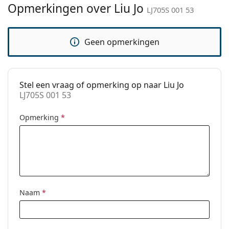
Merk:
Liu Jo
Opmerkingen over Liu Jo
LJ705S 001 53
Functie:
Fashion
Code:
LJ705S 001 53
Geen opmerkingen
Stel een vraag of opmerking op naar Liu Jo
LJ705S 001 53
Opmerking
*
Naam
*