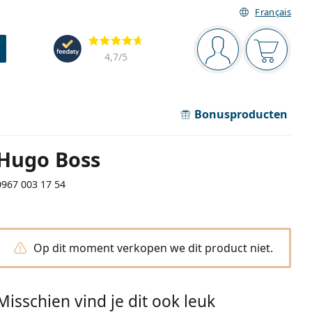
Français
Navigatie
Beoordelingen
Je bent ingelogd
Jouw win
4,7
/5
Bonusproducten
Hugo Boss
0967 003 17 54
Op dit moment verkopen we dit product niet.
Misschien vind je dit ook leuk