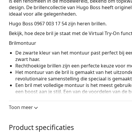
is een fenomeen in de modewereld, bekend om topkwali
design. De brillenco­llectie van Hugo Boss heeft origin
ideaal voor alle gelegenheden.
Hugo Boss 0967 003 17 54
zijn heren brillen.
Bekijk, hoe deze bril je staat met de Virtual Try-On fun
Brilmontuur
De zwarte kleur van het montuur past perfect bij een
zwart haar.
Rechthoekige brillen zijn een perfecte keuze voor m
Het montuur van de bril is gemaakt van het uitzonde
revolutionaire samenstelling die speciaal is gemaak
Een bril met volledige montuur is het meest gebruike
een boost aan je stijl. Een van de voordelen van de b
de glazen volledig omsluiten, en vooral de bescher
geschikt voor alle glazen, ook voor glazen met een 
Toon meer
Verstelbare neuspads maken een kleine aanpassing v
mogelijk. De neuspads passen zich aan de vorm van
draagcomfort. Het aanpassen van de neuspads moet
Product specificaties
om schade of breuk door ondeskundige behandelin