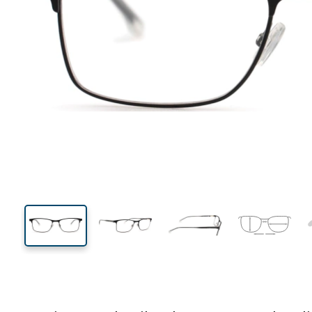
132 mm
Breedte
Glasbreed
36 mm
54 mm
Glashoogte
Glasbreedte