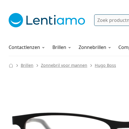
Zoek
Bestaande klant?
Navigatie menu
Lenzenvloeistoffen
Hoe bestellen
Contactlenzen
Brillen
Zonnebrillen
Comp
Brillen
Zonnebril voor mannen
Hugo Boss