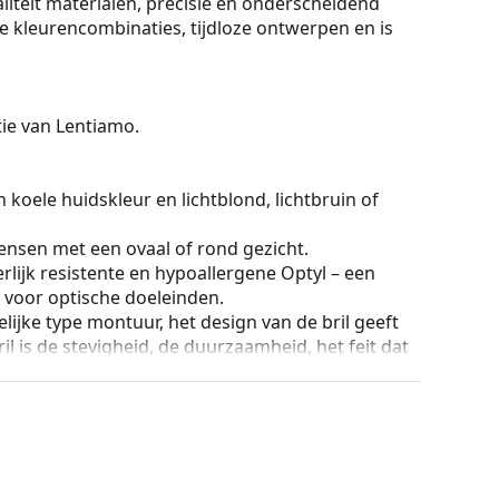
teit materialen, precisie en onderscheidend
ele kleurencombinaties, tijdloze ontwerpen en is
ctie van Lentiamo.
 koele huidskleur en lichtblond, lichtbruin of
ensen met een ovaal of rond gezicht.
rlijk resistente en hypoallergene Optyl – een
t voor optische doeleinden.
lijke type montuur, het design van de bril geeft
ril is de stevigheid, de duurzaamheid, het feit dat
ming tegen beschadiging. Dit type montuur is
hogere optische sterkte.
an de positie en de pasvorm van de bril
 de neus aan en zorgen zo voor meer
 altijd worden gedaan door een ervaren opticien
g te voorkomen.