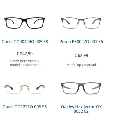
Gucci GG00424O 005 58
Puma PE0027O 001 56
€ 247,90
€ 62,99
Gratis bezorging
&
model op voorraad
model op voorraad
Gucci GG1221O 005 56
Oakley Hex Jector OX
8032 02