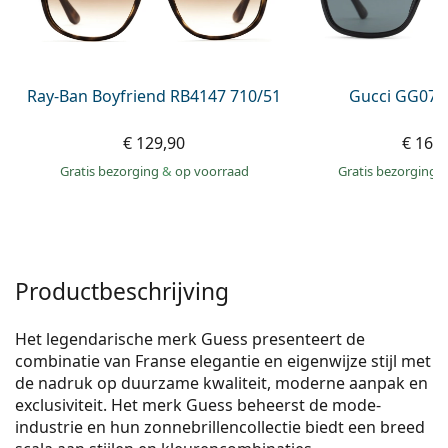
Offline
Alle merken
Persol
Prada
Ray-Ban Boyfriend RB4147 710/51
Gucci GG074
Alle merken
€ 129,90
€ 163
Gratis bezorging
&
op voorraad
Gratis bezorging
Productbeschrijving
Het legendarische merk Guess presenteert de
combinatie van Franse elegantie en eigenwijze stijl met
de nadruk op duurzame kwaliteit, moderne aanpak en
exclusiviteit. Het merk Guess beheerst de mode-
industrie en hun zonnebrillencollectie biedt een breed