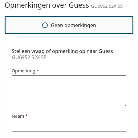
Merk:
Guess
Opmerkingen over Guess
GU6952 52X 55
Functie:
Fashion
Code:
GU6952 52X 55
Geen opmerkingen
Stel een vraag of opmerking op naar Guess
GU6952 52X 55
Opmerking
*
Naam
*