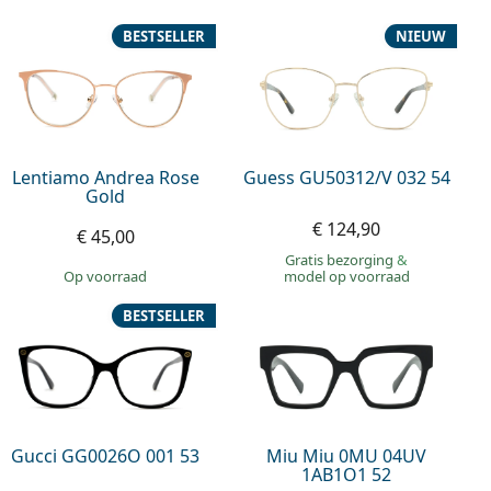
BESTSELLER
NIEUW
Lentiamo Andrea Rose
Guess GU50312/V 032 54
Gold
€ 124,90
€ 45,00
Gratis bezorging
&
op voorraad
model op voorraad
BESTSELLER
Gucci GG0026O 001 53
Miu Miu 0MU 04UV
1AB1O1 52