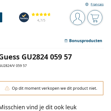
Français
Navigatie
Beoordelingen
Je bent ingelogd
Jouw win
4,7
/5
Bonusproducten
Guess GU2824 059 57
GU2824/V 059 57
Op dit moment verkopen we dit product niet.
Misschien vind je dit ook leuk