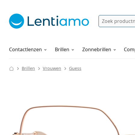
Zoek
Bestaande klant?
Navigatie menu
Lenzenvloeistoffen
Hoe bestellen
Contactlenzen
Brillen
Zonnebrillen
Comp
Brillen
Vrouwen
Guess