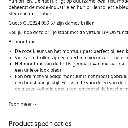
hun brillen. De nadruk ligt op duurzame kwaliteit, mod
beheerst de mode-industrie en hun brillencollectie bied
kleurencombinaties.
Guess GU2824 059 57
zijn dames brillen.
Bekijk, hoe deze bril je staat met de Virtual Try-On fun
Brilmontuur
De roze kleur van het montuur past perfect bij een ko
Vierkante brillen zijn een perfecte vorm voor mense
Het montuur van de bril is gemaakt van metaal, dat 
een unieke look biedt.
Een bril met volledige montuur is het meest gebruike
een boost aan je stijl. Een van de voordelen van de b
de glazen volledig omsluiten, en vooral de bescher
geschikt voor alle glazen, ook voor glazen met een 
Verstelbare neuspads maken een kleine aanpassing v
Toon meer
mogelijk. De neuspads passen zich aan de vorm van
draagcomfort. Het aanpassen van de neuspads moet
om schade of breuk door ondeskundige behandelin
Product specificaties
Veerscharnieren geven de pootjes een grotere beweg