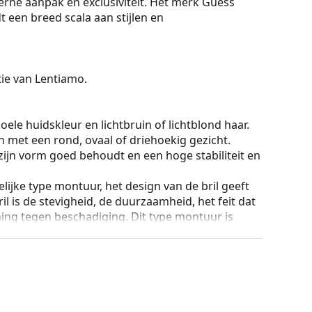
erne aanpak en exclusiviteit. Het merk Guess
t een breed scala aan stijlen en
ctie van Lentiamo.
ele huidskleur en lichtbruin of lichtblond haar.
n met een rond, ovaal of driehoekig gezicht.
zijn vorm goed behoudt en een hoge stabiliteit en
lijke type montuur, het design van de bril geeft
ril is de stevigheid, de duurzaamheid, het feit dat
ming tegen beschadiging. Dit type montuur is
hogere optische sterkte.
an de positie en de pasvorm van de bril
 de neus aan en zorgen zo voor meer
 altijd worden gedaan door een ervaren opticien
g te voorkomen.
ingsvrijheid tot meer dan 90°, wat resulteert in