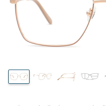
139 mm
Breedte
Glasbreed
51 mm
57 mm
Glashoogte
Glasbreedte