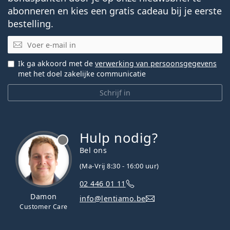
abonneren en kies een gratis cadeau bij je eerste
bestelling.
E-mail
Ik ga akkoord met de
verwerking van persoonsgegevens
met het doel zakelijke communicatie
Schrijf in
Hulp nodig?
Bel ons
(Ma-Vrij 8:30 - 16:00 uur)
02 446 01 11
Damon
info@lentiamo.be
Customer Care