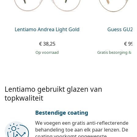
Offline
Alle merken
Persol
Prada
Lentiamo Andrea Light Gold
Guess GU295
Alle merken
€ 38,25
€ 99,
op voorraad
Gratis bezorging
&
mo
Lentiamo gebruikt glazen van
topkwaliteit
Bestendige coating
We voegen een gratis anti-reflecterende
behandeling toe aan elk paar lenzen. De
coating voorkomt ongewenste