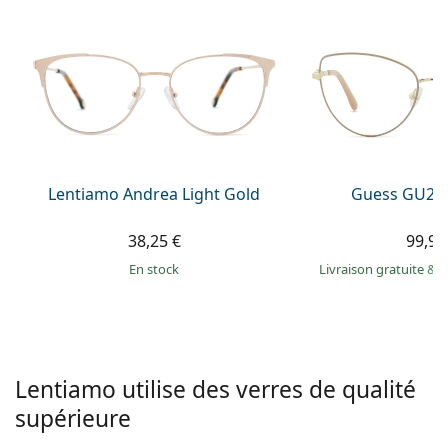
hors ligne
Toutes les marques
Persol
Prada
Toutes les marques
Lentiamo Andrea Light Gold
Guess GU295
38,25 €
99,90
en stock
Livraison gratuite
&
M
Lentiamo utilise des verres de qualité
supérieure