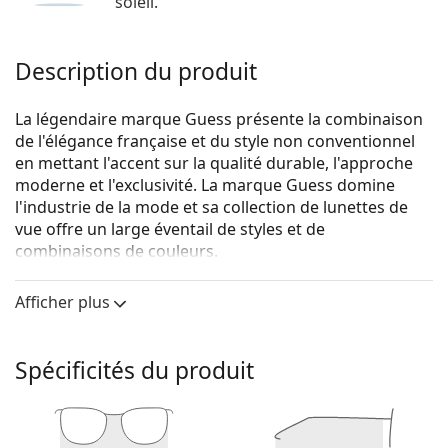
soleil.
Description du produit
La légendaire marque Guess présente la combinaison
de l'élégance française et du style non conventionnel
en mettant l'accent sur la qualité durable, l'approche
moderne et l'exclusivité. La marque Guess domine
l'industrie de la mode et sa collection de lunettes de
vue offre un large éventail de styles et de
combinaisons de couleurs.
Guess GU2760/V 033 57
sont des lunettes pour
Afficher plus
femmes.
Voyez de quoi vous avez l'air avec ces lunettes grâce à
la fonction d'essai virtuel de Lentiamo.
Spécificités du produit
Monture de lunettes de vue
La couleur dorée de la monture s'accorde