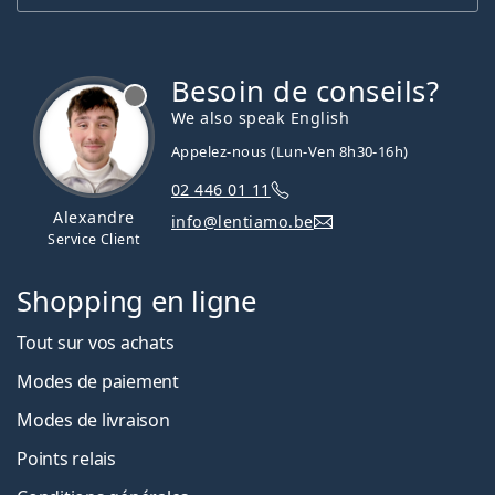
Besoin de conseils?
hors ligne
We also speak English
Appelez-nous (Lun-Ven 8h30-16h)
02 446 01 11
Alexandre
info@lentiamo.be
Service Client
Shopping en ligne
Tout sur vos achats
Modes de paiement
Modes de livraison
Points relais