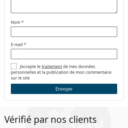
Charnière à
Oui
Ceci est un dispositif médical. Lisez le mode d'emploi
ressort:
avant l'utilisation.
Clip-on:
Non
Nom
*
Accessoires
Étui:
Oui
E-mail
*
Tissu de
Oui
nettoyage:
Autres
J’accepte le
traitement
de mes données
Sexe:
Pour femmes
personnelles et la publication de mon commentaire
sur le site
Catégorie:
Lunettes de vue
Envoyer
Marque:
Guess
Code:
GU2760/V 033 57
Vérifié par nos clients