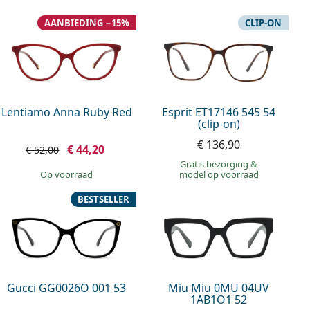
AANBIEDING −15%
CLIP-ON
Lentiamo Anna Ruby Red
Esprit ET17146 545 54
(clip-on)
€ 136,90
€ 44,20
€ 52,00
Gratis bezorging
&
op voorraad
model op voorraad
BESTSELLER
Gucci GG0026O 001 53
Miu Miu 0MU 04UV
1AB1O1 52