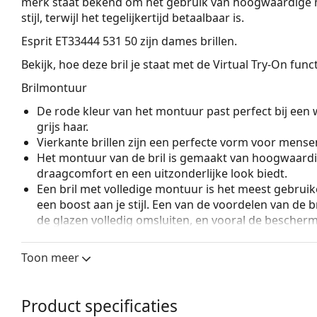
merk staat bekend om het gebruik van hoogwaardige m
stijl, terwijl het tegelijkertijd betaalbaar is.
Esprit ET33444 531 50
zijn dames brillen.
Bekijk, hoe deze bril je staat met de Virtual Try-On fun
Brilmontuur
De rode kleur van het montuur past perfect bij een 
grijs haar.
Vierkante brillen zijn een perfecte vorm voor mense
Het montuur van de bril is gemaakt van hoogwaardi
draagcomfort en een uitzonderlijke look biedt.
Een bril met volledige montuur is het meest gebruike
een boost aan je stijl. Een van de voordelen van de b
de glazen volledig omsluiten, en vooral de bescher
geschikt voor alle glazen, ook voor glazen met een 
Toon meer
Accessoires
Wij leveren de brillen in een originele hoes. De kle
Het meegeleverde doekje is ideaal voor het reinige
Product specificaties
modellen worden geleverd met een stoffen zakje in 