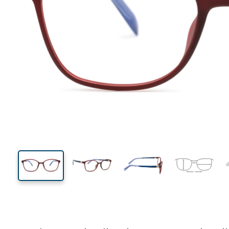
121 mm
Breedte
Glasbreed
37 mm
50 mm
Glashoogte
Glasbreedte