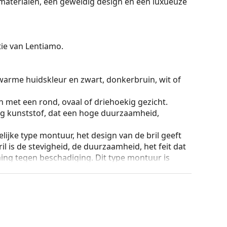
aterialen, een geweldig design en een luxueuze
ctie van Lentiamo.
warme huidskleur en zwart, donkerbruin, wit of
n met een rond, ovaal of driehoekig gezicht.
g kunststof, dat een hoge duurzaamheid,
lijke type montuur, het design van de bril geeft
ril is de stevigheid, de duurzaamheid, het feit dat
ming tegen beschadiging. Dit type montuur is
hogere optische sterkte.
ur van de koker en het ontwerp kunnen variëren.
n en verzorgen van zonnebrillen. Sommige
plaats van een doekje.