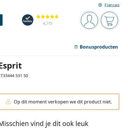
Français
Navigatie
Beoordelingen
Je bent ingelogd
Jouw win
4,7
/5
Bonusproducten
Esprit
ET33444 531 50
Op dit moment verkopen we dit product niet.
Misschien vind je dit ook leuk