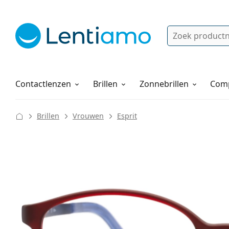
Zoek
Bestaande klant?
Navigatie menu
Lenzenvloeistoffen
Hoe bestellen
Contactlenzen
Brillen
Zonnebrillen
Comp
Brillen
Vrouwen
Esprit