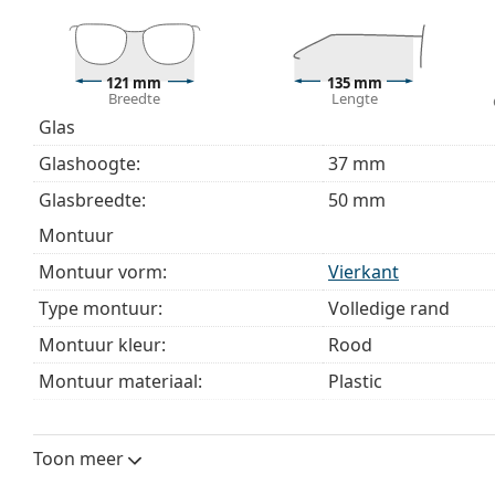
Bekijk het volledige assortiment
brillen
voor meer stijle
bij het kiezen.
121 mm
135 mm
Het is een medisch hulpmiddel. Lees de instructies voo
Breedte
Lengte
Glas
Glashoogte:
37 mm
Glasbreedte:
50 mm
montuur
Montuur vorm:
Vierkant
Type montuur:
Volledige rand
Montuur kleur:
Rood
Montuur materiaal:
Plastic
Maat:
S
Breedte:
121 mm
Toon meer
Lengte:
135 mm