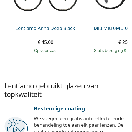
Offline
Alle merken
Persol
Prada
Lentiamo Anna Deep Black
Miu Miu 0MU 01
Alle merken
€ 45,00
€ 250
op voorraad
Gratis bezorging
&
mo
Lentiamo gebruikt glazen van
topkwaliteit
Bestendige coating
We voegen een gratis anti-reflecterende
behandeling toe aan elk paar lenzen. De
coating voorkomt ongewenste