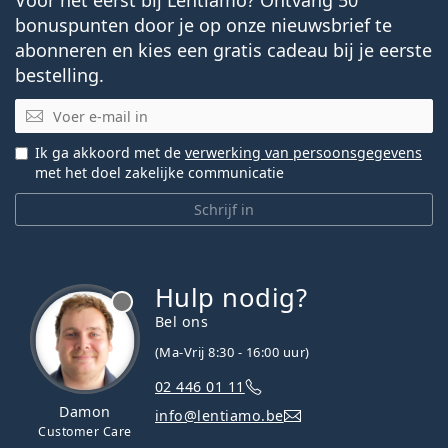
bonuspunten door je op onze nieuwsbrief te
abonneren en kies een gratis cadeau bij je eerste
bestelling.
E-mail
Ik ga akkoord met de
verwerking van persoonsgegevens
met het doel zakelijke communicatie
Schrijf in
Hulp nodig?
Bel ons
(Ma-Vrij 8:30 - 16:00 uur)
02 446 01 11
Damon
info@lentiamo.be
Customer Care