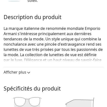
soleil.
Description du produit
La marque italienne de renommée mondiale Emporio
Armani s'intéresse principalement aux dernières
tendances de la mode. Un style unique qui combine la
nonchalance avec une pincée d'extravagance rend ses
lunettes de vue très prisées par tous les passionnés de
la mode. La collection de lunettes de vue est définie
par le luxe, l'élégance et un haut niveau de savoir-faire
artistique.
Afficher plus
Emporio Armani 0EA3026 5017 52
sont des lunettes
pour femmes.
Voyez de quoi vous avez l'air avec ces lunettes grâce à
Spécificités du produit
la fonction d'essai virtuel de Lentiamo.
Monture de lunettes de vue