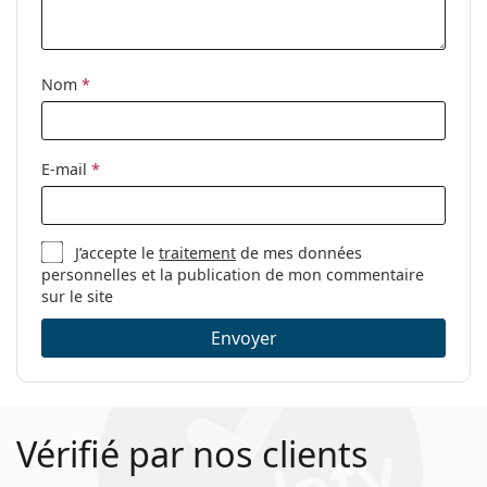
Étui:
Oui
Tissu de
Oui
nettoyage:
Nom
*
Autres
Sexe:
Pour femmes
E-mail
*
Catégorie:
Lunettes de vue
Marque:
Emporio Armani
J’accepte le
traitement
de mes données
Code:
0EA3026 5017 52
personnelles et la publication de mon commentaire
sur le site
Envoyer
Vérifié par nos clients