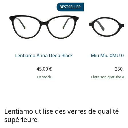
hors ligne
Toutes les marques
BESTSELLER
Persol
Prada
Toutes les marques
Lentiamo Anna Deep Black
Miu Miu 0MU 01
45,00 €
250,9
en stock
Livraison gratuite
&
M
Lentiamo utilise des verres de qualité
supérieure