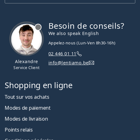
Besoin de conseils?
hors ligne
We also speak English
Appelez-nous (Lun-Ven 8h30-16h)
02 446 01 11
Alexandre
info@lentiamo.be
Service Client
Shopping en ligne
Tout sur vos achats
Modes de paiement
Modes de livraison
Points relais