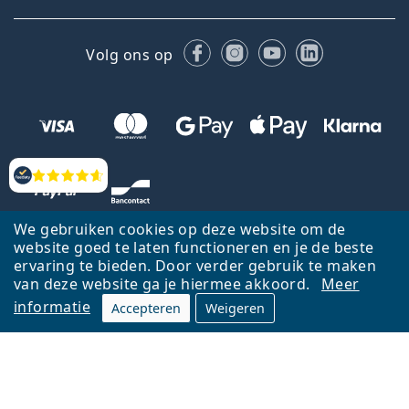
Facebook
Instagram
YouTube
LinkedIn
Volg ons op
Beoordelingen
We gebruiken cookies op deze website om de
website goed te laten functioneren en je de beste
ervaring te bieden. Door verder gebruik te maken
van deze website ga je hiermee akkoord.
Meer
informatie
Accepteren
Weigeren
Terug naar de homepagina
Ga omhoog
Français
Lentiamo.be is eigendom van en wordt beheerd door Lentiamo s.r.o.,
Tsjechië
Hier al 18 jaar voor jou.