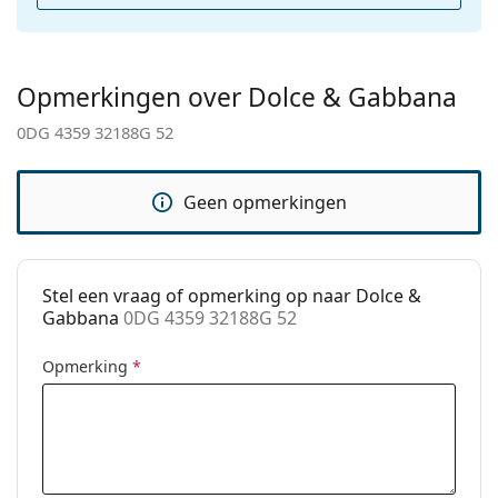
Categorie:
Zonnebrillen
Merk:
Dolce & Gabbana
Opmerkingen over Dolce & Gabbana
Functie:
Fashion
0DG 4359 32188G 52
Code:
0DG 4359 32188G 52
Geen opmerkingen
Stel een vraag of opmerking op naar Dolce &
Gabbana
0DG 4359 32188G 52
Opmerking
*