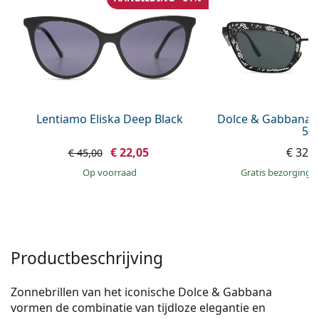
Offline
Alle merken
Persol
Prada
Alle merken
Lentiamo Eliska Deep Black
Dolce & Gabbana 
51
€ 22,05
€ 329
€ 45,00
op voorraad
Gratis bezorging
Productbeschrijving
Zonnebrillen van het iconische Dolce & Gabbana
vormen de combinatie van tijdloze elegantie en