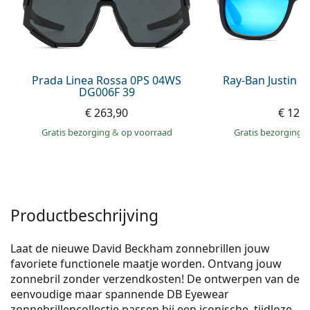
Offline
Alle merken
Persol
Prada
Prada Linea Rossa 0PS 04WS
Ray-Ban Justin 
Alle merken
DG006F 39
€ 263,90
€ 125
Gratis bezorging
&
op voorraad
Gratis bezorging
Productbeschrijving
Laat de nieuwe David Beckham zonnebrillen jouw
favoriete functionele maatje worden. Ontvang jouw
zonnebril zonder verzendkosten! De ontwerpen van de
eenvoudige maar spannende DB Eyewear
zonnebrillencollectie passen bij een iconische, tijdloze