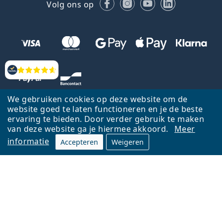
Facebook
Instagram
YouTube
LinkedIn
Volg ons op
Beoordelingen
We gebruiken cookies op deze website om de
website goed te laten functioneren en je de beste
ervaring te bieden. Door verder gebruik te maken
van deze website ga je hiermee akkoord.
Meer
informatie
Accepteren
Weigeren
Terug naar de homepagina
Ga omhoog
Français
Lentiamo.be is eigendom van en wordt beheerd door Lentiamo s.r.o.,
Tsjechië
Hier al 18 jaar voor jou.