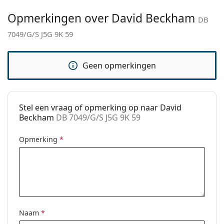
Merk:
David Beckham
Opmerkingen over David Beckham
DB
Functie:
Fashion
7049/G/S J5G 9K 59
Code:
DB 7049/G/S J5G 9K 59
Geen opmerkingen
Stel een vraag of opmerking op naar David
Beckham
DB 7049/G/S J5G 9K 59
Opmerking
*
Naam
*