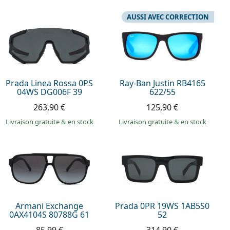
AUSSI AVEC CORRECTION
Prada Linea Rossa 0PS
Ray-Ban Justin RB4165
04WS DG006F 39
622/55
263,90 €
125,90 €
Livraison gratuite
&
en stock
Livraison gratuite
&
en stock
Armani Exchange
Prada 0PR 19WS 1AB5S0
0AX4104S 80788G 61
52