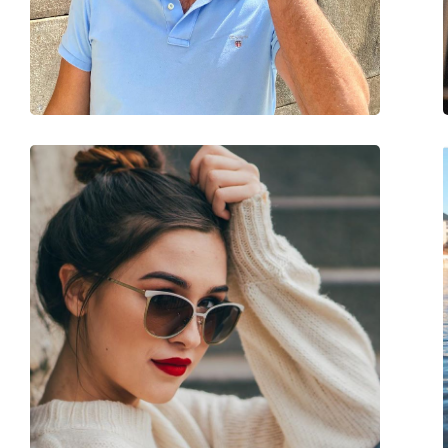
Poids:
100 g
Plaquettes de nez ajustables:
Oui
Accessoires
Étui:
Oui
Tissu de nettoyage:
Oui
Autres
Sexe:
Pour hommes
Catégorie:
Lunettes de soleil
Marque:
David Beckham
Utilisation:
Mode
Code:
DB 7049/G/S J5G 9K