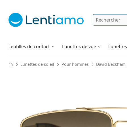
Rechercher
Je suis déjà client chez Lentiamo
Navigation sur le site
Solutions
Comment commander
Lentilles de contact
Lunettes de vue
Lunettes 
Lunettes de soleil
Pour hommes
David Beckham