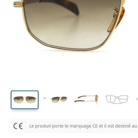
142 mm
Largeur des verres
Largeu
des verr
40 mm
59 mm
Largeur des verres
Largeur des verres
Le produit porte le marquage CE et il est destiné 