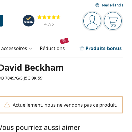
Nederlands
Barre de navigation
Évaluation
Vous êtes connec
Votre pa
4,7
/5
t accessoires
réductions
Produits-bonus
David Beckham
DB 7049/G/S J5G 9K 59
Actuellement, nous ne vendons pas ce produit.
Vous pourriez aussi aimer