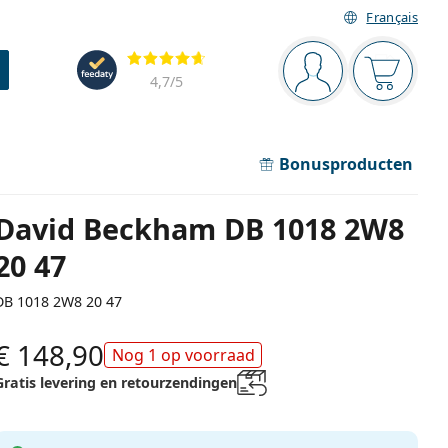
Français
Navigatie
Beoordelingen
Je bent ingelogd
Jouw win
4,7
/5
Bonusproducten
David Beckham DB 1018 2W8
20 47
DB 1018 2W8 20 47
€ 148,90
Nog 1 op voorraad
Gratis levering en retourzendingen