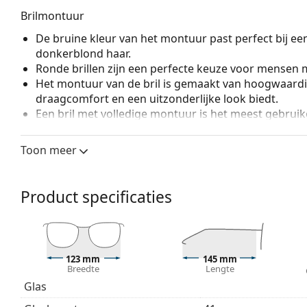
Brilmontuur
De bruine kleur van het montuur past perfect bij ee
donkerblond haar.
Ronde brillen zijn een perfecte keuze voor mensen m
Het montuur van de bril is gemaakt van hoogwaardi
draagcomfort en een uitzonderlijke look biedt.
Een bril met volledige montuur is het meest gebruike
een boost aan je stijl. Een van de voordelen van de b
de glazen volledig omsluiten, en vooral de bescher
Toon meer
geschikt voor alle glazen, ook voor glazen met een 
Veerscharnieren geven de pootjes een grotere beweg
een hoger draagcomfort. De monturen zijn bestendi
Product specificaties
pasvorm.
Accessoires
Wij leveren de brillen in een originele hoes. De kle
123 mm
145 mm
Het meegeleverde doekje is ideaal voor het reinige
Breedte
Lengte
modellen worden geleverd met een stoffen zakje in 
Glas
Bekijk het volledige assortiment
brillen
voor meer stijle