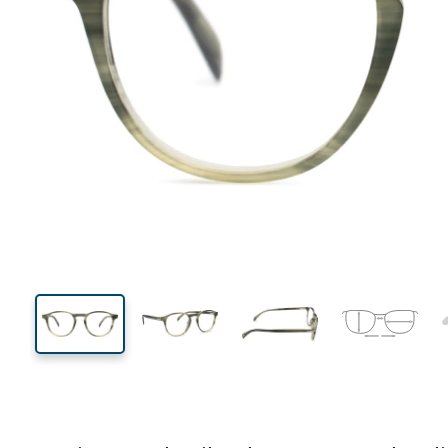
123 mm
Breedte
Glasbreed
41 mm
47 mm
Glashoogte
Glasbreedte