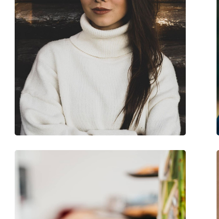
accessoires
Koker:
Ja
Reinigingsdoekje:
Ja
Overig
Geslacht:
Zonnebril voor ma
Categorie:
Brillen
Merk:
David Beckham
Code:
DB 1018 2W8 20 47