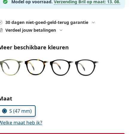
Model op voorraad.
Verzending Bril op maat:
13. 08.
30 dagen niet-goed-geld-terug garantie
Verdeel jouw betalingen
Meer beschikbare kleuren
Kies parameters:
Maat
S (47 mm)
Welke maat heb ik?