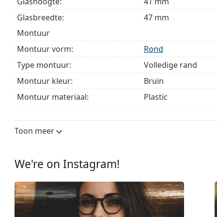
Glashoogte:
41 mm
bij het kiezen.
Glasbreedte:
47 mm
Het is een medisch hulpmiddel. Lees de instructies voo
montuur
Montuur vorm:
Rond
Type montuur:
Volledige rand
Montuur kleur:
Bruin
Montuur materiaal:
Plastic
Maat:
S
Breedte:
123 mm
Toon meer
Lengte:
145 mm
Breedte brug:
20 mm
We're on Instagram!
Gewicht:
160 gr
Verstelbare neus-pads:
No
Verende scharnier:
Ja