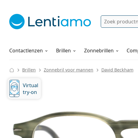
Zoek
Bestaande klant?
Navigatie menu
Lenzenvloeistoffen
Hoe bestellen
Contactlenzen
Brillen
Zonnebrillen
Comp
Brillen
Zonnebril voor mannen
David Beckham
Virtual
try-on