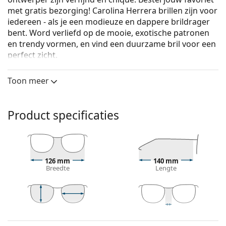
met gratis bezorging! Carolina Herrera brillen zijn voor
iedereen - als je een modieuze en dappere brildrager
bent. Word verliefd op de mooie, exotische patronen
en trendy vormen, en vind een duurzame bril voor een
perfect zicht.
Carolina Herrera VHE717 0752 54
zijn dames brillen.
Toon meer
Bekijk, hoe deze bril je staat met de Virtual Try-On
functie van Lentiamo.
Product specificaties
Brilmontuur
De bruine kleur van het montuur past perfect bij
een warme huidskleur en lichtbruin, zwart of
donkerblond haar.
126 mm
140 mm
Vierkante brillen zijn een perfecte vorm voor
Breedte
Lengte
mensen met een rond, ovaal of driehoekig gezicht.
Het montuur van de bril is gemaakt van
hoogwaardig kunststof, dat een hoge
duurzaamheid, draagcomfort en een uitzonderlijke
40 mm
54 mm
16 mm
Glashoogte
Glasbreedte
Breedte brug
look biedt.