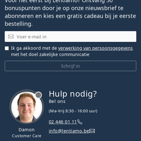
bonuspunten door je op onze nieuwsbrief te
abonneren en kies een gratis cadeau bij je eerste
bestelling.
E-mail
Ik ga akkoord met de
verwerking van persoonsgegevens
met het doel zakelijke communicatie
Schrijf in
Hulp nodig?
Bel ons
(Ma-Vrij 8:30 - 16:00 uur)
02 446 01 11
Damon
info@lentiamo.be
Customer Care