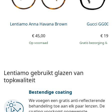
Offline
Alle merken
Persol
Prada
Lentiamo Anna Havana Brown
Gucci GG002
Alle merken
€ 45,00
€ 199
op voorraad
Gratis bezorging
&
mo
Lentiamo gebruikt glazen van
topkwaliteit
Bestendige coating
We voegen een gratis anti-reflecterende
behandeling toe aan elk paar lenzen. De
coating voorkomt ongewenste