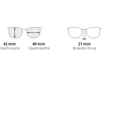
n en verzorgen van zonnebrillen. Sommige
plaats van een doekje.
n of Bekijk onze
brillengids
als je hulp nodig hebt
r gebruik.
42 mm
49 mm
21 mm
Glashoogte
Glasbreedte
Breedte brug