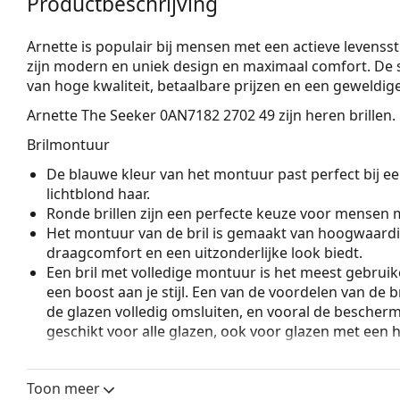
Productbeschrijving
Arnette is populair bij mensen met een actieve levensst
zijn modern en uniek design en maximaal comfort. De st
van hoge kwaliteit, betaalbare prijzen en een geweldi
Arnette The Seeker 0AN7182 2702 49
zijn heren brillen.
Brilmontuur
De blauwe kleur van het montuur past perfect bij een
lichtblond haar.
Ronde brillen zijn een perfecte keuze voor mensen m
Het montuur van de bril is gemaakt van hoogwaardi
draagcomfort en een uitzonderlijke look biedt.
Een bril met volledige montuur is het meest gebruike
een boost aan je stijl. Een van de voordelen van de b
de glazen volledig omsluiten, en vooral de bescher
geschikt voor alle glazen, ook voor glazen met een 
Accessoires
Toon meer
Wij leveren de brillen in een originele hoes. De kle