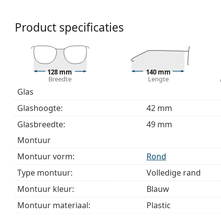
Het meegeleverde doekje is ideaal voor het reinige
modellen worden geleverd met een stoffen zakje in 
Product specificaties
Bekijk het volledige assortiment
brillen
voor meer stijle
bij het kiezen.
Het is een medisch hulpmiddel. Lees de instructies voo
128 mm
140 mm
Breedte
Lengte
Glas
Glashoogte:
42 mm
Glasbreedte:
49 mm
montuur
Montuur vorm:
Rond
Type montuur:
Volledige rand
Montuur kleur:
Blauw
Montuur materiaal:
Plastic