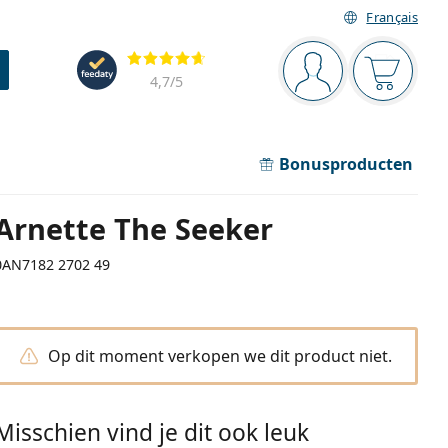
Français
Navigatie
Beoordelingen
Je bent ingelogd
Jouw win
4,7
/5
Bonusproducten
Arnette The Seeker
0AN7182 2702 49
Op dit moment verkopen we dit product niet.
Misschien vind je dit ook leuk