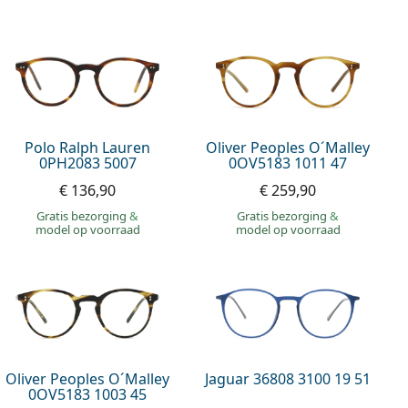
Polo Ralph Lauren
Oliver Peoples O´Malley
0PH2083 5007
0OV5183 1011 47
€ 136,90
€ 259,90
Gratis bezorging
&
Gratis bezorging
&
model op voorraad
model op voorraad
Oliver Peoples O´Malley
Jaguar 36808 3100 19 51
0OV5183 1003 45