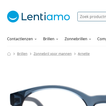
Zoek
Bestaande klant?
Navigatie menu
Lenzenvloeistoffen
Hoe bestellen
Contactlenzen
Brillen
Zonnebrillen
Comp
Brillen
Zonnebril voor mannen
Arnette