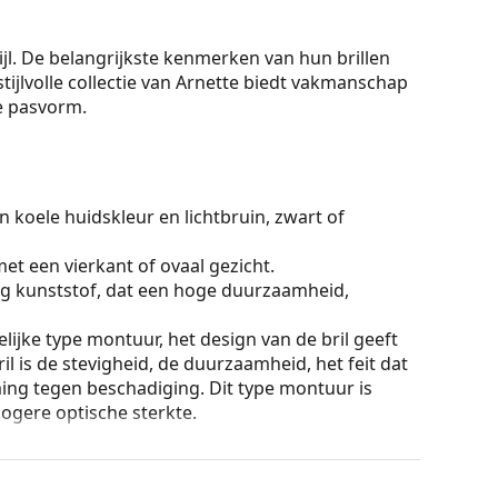
ijl. De belangrijkste kenmerken van hun brillen
ijlvolle collectie van Arnette biedt vakmanschap
ge pasvorm.
 koele huidskleur en lichtbruin, zwart of
et een vierkant of ovaal gezicht.
g kunststof, dat een hoge duurzaamheid,
lijke type montuur, het design van de bril geeft
ril is de stevigheid, de duurzaamheid, het feit dat
ming tegen beschadiging. Dit type montuur is
hogere optische sterkte.
ur van de koker en het ontwerp kunnen variëren.