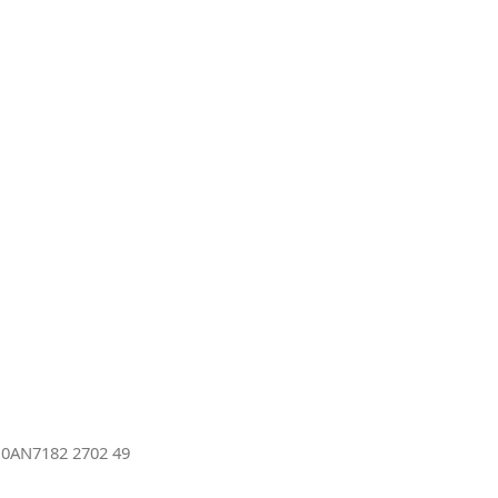
r
0AN7182 2702 49