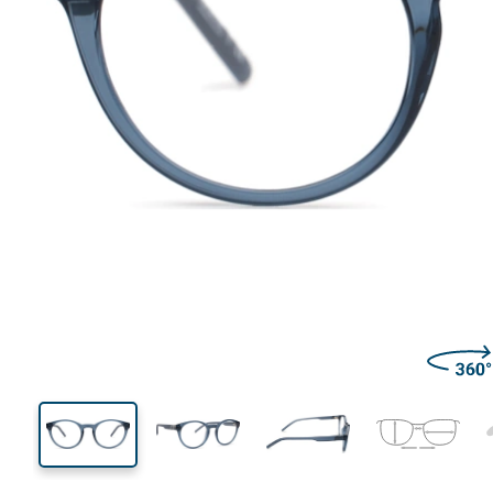
128 mm
Breedte
Glasbreed
42 mm
49 mm
Glashoogte
Glasbreedte